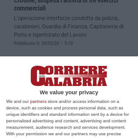
Crotone, sospesa l’attività di tre esercizi
commerciali
L’operazione interforze condotta da polizia,
carabinieri, Guardia di Finanza, Capitaneria di
Porto e Ispettorato del Lavoro
Pubblicato il: 20/03/26 – 9:10
We value your privacy
We and our
partners
store and/or access information on a
device, such as cookies and process personal data, such as
unique identifiers and standard information sent by a device for
personalised advertising and content, advertising and content
measurement, audience research and services development.
Focus ‘ndrangheta a Isola Capo Rizzuto,
With your permission we and our partners may use precise