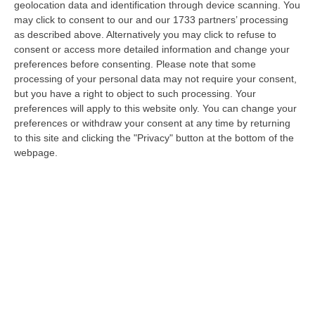
attività sospesa per lavoro nero.
geolocation data and identification through device scanning. You
may click to consent to our and our 1733 partners’ processing
Sequestrati oltre 23 chili di pesce
as described above. Alternatively you may click to refuse to
Due dipendenti irregolari in un esercizio
consent or access more detailed information and change your
preferences before consenting.
Please note that some
commerciale, sanzioni per 4mila euro. Un
processing of your personal data may not require your consent,
uomo denunciato con un coltello, un altro
but you have a right to object to such processing. Your
segnalato per hashish
preferences will apply to this website only. You can change your
preferences or withdraw your consent at any time by returning
Pubblicato il: 14/03/26 – 10:11
to this site and clicking the "Privacy" button at the bottom of the
webpage.