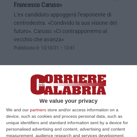
Francesco Caruso»
L’ex candidato appoggerà l’esponente di
centrodestra. «Condivido la sua visione del
futuro». Caruso: «Ci contrapporremo al
vecchio che avanza»
Pubblicato il: 13/10/21 – 13:41
We value your privacy
We and our
partners
store and/or access information on a
device, such as cookies and process personal data, such as
unique identifiers and standard information sent by a device for
personalised advertising and content, advertising and content
measurement, audience research and services development.