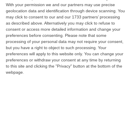
Elezioni a Cosenza, cinque liste a
With your permission we and our partners may use precise
sostegno di Francesco Civitelli – I NOMI
geolocation data and identification through device scanning. You
Il candidato guiderà un’aggregazione civica:
may click to consent to our and our 1733 partners’ processing
as described above. Alternatively you may click to refuse to
“Civitelli Sindaco”, “Costruiamo il futuro”, “Su
consent or access more detailed information and change your
la testa”, “Giovani con Civitelli” e “Un fiore per
preferences before consenting.
Please note that some
Cose…
processing of your personal data may not require your consent,
but you have a right to object to such processing. Your
Pubblicato il: 04/09/21 – 13:54
preferences will apply to this website only. You can change your
preferences or withdraw your consent at any time by returning
to this site and clicking the "Privacy" button at the bottom of the
webpage.