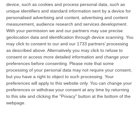
milioni di euro stanziati da governo e
device, such as cookies and process personal data, such as
Regione: «Interesse per la Calabria»
unique identifiers and standard information sent by a device for
personalised advertising and content, advertising and content
Pubblicato il: 25/09/24 – 13:42
measurement, audience research and services development.
With your permission we and our partners may use precise
geolocation data and identification through device scanning. You
may click to consent to our and our 1733 partners’ processing
as described above. Alternatively you may click to refuse to
consent or access more detailed information and change your
preferences before consenting.
Please note that some
processing of your personal data may not require your consent,
but you have a right to object to such processing. Your
preferences will apply to this website only. You can change your
preferences or withdraw your consent at any time by returning
to this site and clicking the "Privacy" button at the bottom of the
webpage.
Fratelli d’Italia mostra i muscoli. Ferro:
«L’Italia vince se vince la Calabria»
Non solo immigrazione nella convention dei
meloniani a Rende. L’orgoglio nel rivendicare