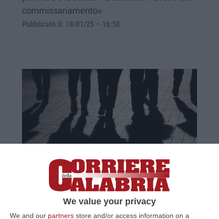
commissariamento»
Pubblicato il: 18/01/25 – 16:50
FdI: «Fondi per contrastare la criminalità
giovanile e prevenire l’abbandono
scolastico»
We value your privacy
I consiglieri regionali meloniani sugli oltre 4
We and our
partners
store and/or access information on a