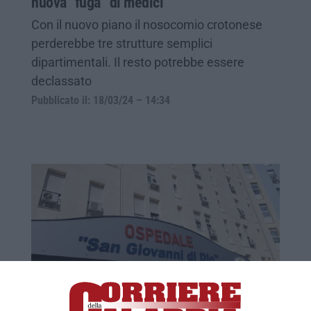
nuova “fuga” di medici
Con il nuovo piano il nosocomio crotonese
perderebbe tre strutture semplici
dipartimentali. Il resto potrebbe essere
declassato
Pubblicato il: 18/03/24 – 14:34
Crotone, continua la “fuga” dei medici: 7