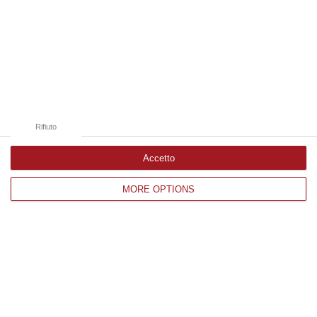
09 Agosto, 10:43
Edizioni provinciali
Catanzaro
Cosenza
Rifiuto
Vibo Valentia
Accetto
Reggio Calabria
MORE OPTIONS
Crotone
Corriere delle Calabria è una testata giornalistica di News&Com S.r.l