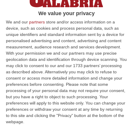
dimissioni in un solo giorno
We value your privacy
Tra i dimissionari anche due cardiologi per un
reparto in emergenza come quello di
We and our
partners
store and/or access information on a
device, such as cookies and process personal data, such as
Pediatria del “San Giovanni di Dio”
unique identifiers and standard information sent by a device for
Pubblicato il: 29/02/24 – 7:39
personalised advertising and content, advertising and content
measurement, audience research and services development.
With your permission we and our partners may use precise
geolocation data and identification through device scanning. You
ULTIME DAL CORRIERE DELLA CALABRIA
may click to consent to our and our 1733 partners’ processing
as described above. Alternatively you may click to refuse to
Un’altra Tragedia Sulle Strade Vibonesi, Incidente Tra Zambrone E
consent or access more detailed information and change your
Briatico: Muore Una Donna, Diversi Feriti
preferences before consenting.
Please note that some
processing of your personal data may not require your consent,
“VIBO VALENTIA Ancora sangue sulle strade vibonesi. Questa mattina un
but you have a right to object to such processing. Your
altro tragico incidente è avvenuto sulla ex statale 522 tra Zambrone e…
preferences will apply to this website only. You can change your
09 Agosto, 13:34
preferences or withdraw your consent at any time by returning
to this site and clicking the "Privacy" button at the bottom of the
La Notte Del Mare Stasera Su Rai 2, La Calabria E Il Mediterraneo
webpage.
Protagonisti Dal Castello Murat Di Pizzo
“PIZZO Il blu della Calabria, le sue coste, il Mediterraneo e soprattutto le