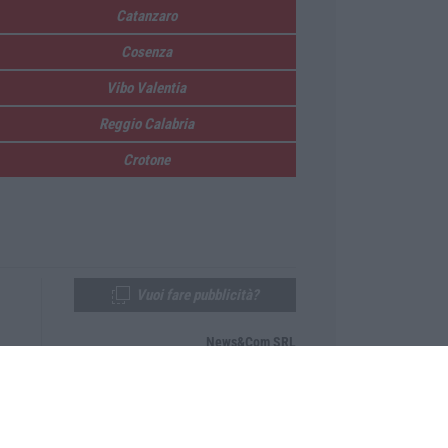
Catanzaro
Cosenza
Vibo Valentia
Reggio Calabria
Crotone
Vuoi fare pubblicità?
News&Com SRL
Telefono:
0968-53665
Email:
newsandcom@gmail.com