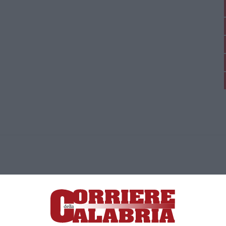
ica di News&Com S.r.l ©2012-
-2026. Tutti i diritti riservati.
ia, Lamezia Terme (CZ)
irettore responsabile Paola Militano |
Privacy