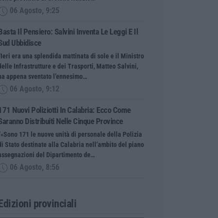
06 Agosto, 9:25
Basta Il Pensiero: Salvini Inventa Le Leggi E Il
Sud Ubbidisce
“Ieri era una splendida mattinata di sole e il Ministro
delle Infrastrutture e dei Trasporti, Matteo Salvini,
ha appena sventato l’ennesimo…
06 Agosto, 9:12
171 Nuovi Poliziotti In Calabria: Ecco Come
Saranno Distribuiti Nelle Cinque Province
“«Sono 171 le nuove unità di personale della Polizia
di Stato destinate alla Calabria nell’ambito del piano
assegnazioni del Dipartimento de…
06 Agosto, 8:56
Edizioni provinciali