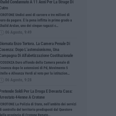
Khalid Condannato A 11 Anni Per La Strage Di
Cutro
“CROTONE Undici anni di carcere e tre milioni di
euro da pagare. È la pena inflitta in primo grado a
Khalid Arslan, uno dei cinque ragazzi c…
06 Agosto, 9:49
Giornata Enzo Tortora. La Camera Penale Di
Cosenza: Dopo L’astensionismo, Una
Campagna Di Alfabetizzazione Costituzionale
“COSENZA Duro affondo della Camera penale di
Cosenza dopo le astensioni di Pd, Movimento 5
Stelle e Alleanza Verdi al voto per la istituzion…
06 Agosto, 9:28
Pretende Soldi Per La Droga E Devasta Casa:
Arrestato 44enne A Crotone
“CROTONE La Polizia di Stato, nell’ambito dei servizi
di controllo del territorio predisposti dal Questore
della provincia di Crotone Renato…