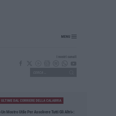
ldi per la droga e devasta casa: arrestato 44enne a Crotone
MENU
I nostri canali
ULTIME DAL CORRIERE DELLA CALABRIA
«Un Mostro Utile Per Assolvere Tutti Gli Altri»: