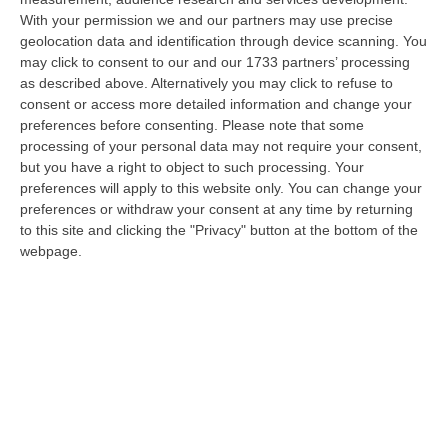
With your permission we and our partners may use precise
Meteo, Ondata Di Caldo Estremo Fino A Ferragosto
geolocation data and identification through device scanning. You
“Nella giornata di oggi ancora temporali, in alcuni casi molto intensi, sui
may click to consent to our and our 1733 partners’ processing
rilievi di Alpi e Appennini, e in locale estensione fin verso le…
as described above. Alternatively you may click to refuse to
09 Agosto, 15:10
consent or access more detailed information and change your
preferences before consenting.
Please note that some
Razionalizzazione Della Spesa Sanitaria E Acquisti Sotto Controllo.
processing of your personal data may not require your consent,
La Strategia “anti-Sprechi” Della Regione
but you have a right to object to such processing. Your
preferences will apply to this website only. You can change your
“CATANZARO La razionalizzazione della spesa sanitaria passa dalla
preferences or withdraw your consent at any time by returning
centralizzazione degli acquisti. È una delle direttrici individuate dalla…
to this site and clicking the "Privacy" button at the bottom of the
09 Agosto, 14:37
webpage.
Un’altra Tragedia Sulle Strade Vibonesi, Incidente Tra Zambrone E
Briatico: Muore Una Donna, Diversi Feriti
“VIBO VALENTIA Ancora sangue sulle strade vibonesi. Questa mattina un
altro tragico incidente è avvenuto sulla ex statale 522 tra Zambrone e…
09 Agosto, 13:34