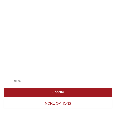
Edizioni provinciali
Catanzaro
Cosenza
Vibo Valentia
Reggio Calabria
Crotone
Rifiuto
Accetto
MORE OPTIONS
Corriere delle Calabria è una testata giornalistica di News&Com S.r.l
©2012-
-2026. Tutti i diritti riservati.