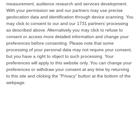
06 Agosto, 18:24
measurement, audience research and services development.
With your permission we and our partners may use precise
Confagricoltura Calabria: Con Alberta Nesci Il Consorzio “Terre Di
geolocation data and identification through device scanning. You
Reggio Calabria” Guarda Al Futuro
may click to consent to our and our 1731 partners’ processing
as described above. Alternatively you may click to refuse to
“LAMEZIA TERME «Alberta Nesci, socia e dirigente di Confagricoltura, è
consent or access more detailed information and change your
un’imprenditrice che dimostra ogni giorno di saper interpretare al me…
preferences before consenting.
Please note that some
06 Agosto, 18:24
processing of your personal data may not require your consent,
but you have a right to object to such processing. Your
L’Orchestra Filarmonica Della Calabria Protagonista Su Rai Due. Il
preferences will apply to this website only. You can change your
9 Agosto In Onda “La Notte Del Mare”
preferences or withdraw your consent at any time by returning
“PIZZO Nella suggestiva cornice del Castello Murat di Pizzo torna “La
to this site and clicking the "Privacy" button at the bottom of the
Notte del Mare”, l’evento televisivo e culturale giunto alla sua quart…
webpage.
06 Agosto, 17:37
Ponte, Ok Alla Fase Della Progettazione Esecutiva
“ROMA Si è conclusa l’assemblea generale del Consiglio Superiore dei
Lavori Pubblici, convocata per esaminare e discutere del Collegamento
s…
06 Agosto, 17:12