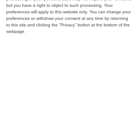
Gabinetto e staff a "trazione" cosentina
but you have a right to object to such processing. Your
Dopo la nomina a sorpresa di Ultimo filtrano
preferences will apply to this website only. You can change your
le prime indiscrezioni sul prossimo “cerchio
preferences or withdraw your consent at any time by returning
to this site and clicking the "Privacy" button at the bottom of the
magico” della presidente. Raffaele
webpage.
Cannizzaro verso il rito…
Pubblicato il: 18/02/20 – 18:11
ULTIME DAL CORRIERE DELLA CALABRIA
Catanzaro, Adesso La Priorità È Completare La Rosa: Polito
Accelera Sul Centrocampo
“CATANZARO Il messaggio arrivato di recente dal presidente Floriano
Noto è chiaro: prima bisogna completare l’organico, poi si potrà ragiona…
10 Agosto, 10:44
Cosenza, Il Debutto Stagionale È Alle Porte Ma Il Cantiere Resta
Aperto