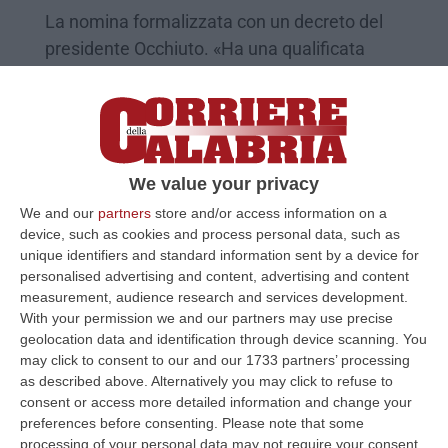
La nomina formalizzata con un decreto del
presidente Occhiuto. «Ha una qualificata
esperienza nella gestione di sistemi
organizzativi complessi e cap…
Pubblicato il: 05/12/25 – 17:44
We value your privacy
We and our
partners
store and/or access information on a
device, such as cookies and process personal data, such as
unique identifiers and standard information sent by a device for
personalised advertising and content, advertising and content
measurement, audience research and services development.
With your permission we and our partners may use precise
geolocation data and identification through device scanning. You
may click to consent to our and our 1733 partners’ processing
as described above. Alternatively you may click to refuse to
consent or access more detailed information and change your
Per Santelli un ex prefetto come capo di
preferences before consenting.
Please note that some
processing of your personal data may not require your consent,