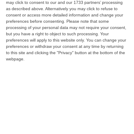
terzo ballottaggio. «Non c'è due senza tre»
may click to consent to our and our 1733 partners’ processing
as described above. Alternatively you may click to refuse to
Centrodestra contro centrosinistra la sfida è
consent or access more detailed information and change your
classica sotto il massiccio del Pollino. Lo
preferences before consenting.
Please note that some
processing of your personal data may not require your consent,
Polito deve recuperare lo svantaggio da
but you have a right to object to such processing. Your
Lamensa. «Il dato a…
preferences will apply to this website only. You can change your
Pubblicato il: 23/09/20 – 8:27
preferences or withdraw your consent at any time by returning
to this site and clicking the "Privacy" button at the bottom of the
webpage.
Castrovillari, sono cinque i candidati a