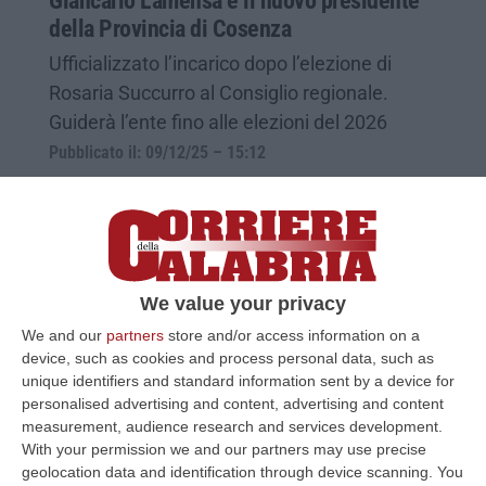
Giancarlo Lamensa è il nuovo presidente
della Provincia di Cosenza
Ufficializzato l’incarico dopo l’elezione di
Rosaria Succurro al Consiglio regionale.
Guiderà l’ente fino alle elezioni del 2026
Pubblicato il: 09/12/25 – 15:12
We value your privacy
We and our
partners
store and/or access information on a
device, such as cookies and process personal data, such as
unique identifiers and standard information sent by a device for
personalised advertising and content, advertising and content
measurement, audience research and services development.
With your permission we and our partners may use precise
A Castrovillari, Lo Polito pronto per il
geolocation data and identification through device scanning. You