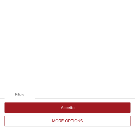
Edizioni provinciali
Catanzaro
Cosenza
Vibo Valentia
Reggio Calabria
Crotone
Rifiuto
Accetto
MORE OPTIONS
Corriere delle Calabria è una testata giornalistica di News&Com S.r.l
©2012-
-2026. Tutti i diritti riservati.