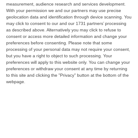
06 Agosto, 19:10
measurement, audience research and services development.
With your permission we and our partners may use precise
Omicidio Di Massimo Speranza “il Brasiliano”, I Dubbi Sul
geolocation data and identification through device scanning. You
Mandante E Sui Luoghi Delle Riunioni
may click to consent to our and our 1731 partners’ processing
as described above. Alternatively you may click to refuse to
“COSENZA Sono state le dichiarazioni offerte dai collaboratori di
consent or access more detailed information and change your
giustizia a consentire alla Distrettuale Antimafia di Catanzaro di ricostr…
preferences before consenting.
Please note that some
06 Agosto, 18:24
processing of your personal data may not require your consent,
but you have a right to object to such processing. Your
Confagricoltura Calabria: Con Alberta Nesci Il Consorzio “Terre Di
preferences will apply to this website only. You can change your
Reggio Calabria” Guarda Al Futuro
preferences or withdraw your consent at any time by returning
“LAMEZIA TERME «Alberta Nesci, socia e dirigente di Confagricoltura, è
to this site and clicking the "Privacy" button at the bottom of the
un’imprenditrice che dimostra ogni giorno di saper interpretare al me…
webpage.
06 Agosto, 18:24
L’Orchestra Filarmonica Della Calabria Protagonista Su Rai Due. Il
9 Agosto In Onda “La Notte Del Mare”
“PIZZO Nella suggestiva cornice del Castello Murat di Pizzo torna “La
Notte del Mare”, l’evento televisivo e culturale giunto alla sua quart…
06 Agosto, 17:37