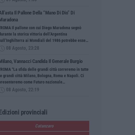
All’asta Il Pallone Della “mano Di Dio” Di
Maradona
“ROMA Il pallone con cui Diego Maradona segnò
durante la storica vittoria dell’Argentina
sull’Inghilterra ai Mondiali del 1986 potrebbe esse…
08 Agosto, 23:28
Milano, Vannacci Candida Il Generale Burgio
“ROMA “La sfida delle grandi città correremo in tutte
le grandi città Milano, Bologna, Roma e Napoli. Ci
presenteremo come Futuro nazionale…
08 Agosto, 22:19
Edizioni provinciali
Catanzaro