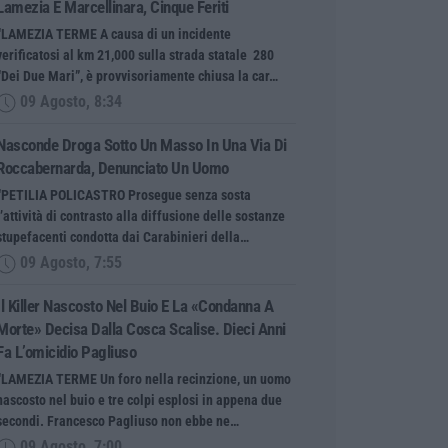
Lamezia E Marcellinara, Cinque Feriti
“LAMEZIA TERME A causa di un incidente
verificatosi al km 21,000 sulla strada statale 280
“Dei Due Mari”, è provvisoriamente chiusa la car…
09 Agosto, 8:34
Nasconde Droga Sotto Un Masso In Una Via Di
Roccabernarda, Denunciato Un Uomo
“PETILIA POLICASTRO Prosegue senza sosta
l’attività di contrasto alla diffusione delle sostanze
stupefacenti condotta dai Carabinieri della…
09 Agosto, 7:55
Il Killer Nascosto Nel Buio E La «condanna A
Morte» Decisa Dalla Cosca Scalise. Dieci Anni
Fa L’omicidio Pagliuso
“LAMEZIA TERME Un foro nella recinzione, un uomo
nascosto nel buio e tre colpi esplosi in appena due
secondi. Francesco Pagliuso non ebbe ne…
09 Agosto, 7:00