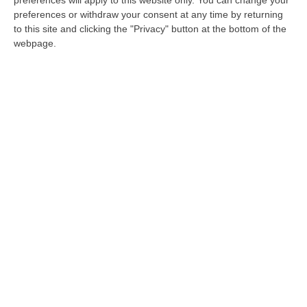
Gioia Tauro
preferences or withdraw your consent at any time by returning
Noè, Assoporto: «Sono gli hub del Sud che
to this site and clicking the "Privacy" button at the bottom of the
webpage.
danno all’Italia la possibilità di giocare il suo
ruolo nel Mediterraneo»
Pubblicato il: 27/03/21 – 18:07
Nicolò: «Metro made in Calabria imbarcata
a Salerno ennesima beffa»