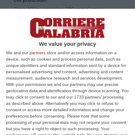
Circa 60 lavoratori su 280 non si sono
presentati perché sprovvisti del certificato.
«Misura illegittima, non ci toglieranno la
libertà»
Pubblicato il: 15/10/21 – 9:32
We value your privacy
We and our
partners
store and/or access information on a
device, such as cookies and process personal data, such as
unique identifiers and standard information sent by a device for
personalised advertising and content, advertising and content
measurement, audience research and services development.
With your permission we and our partners may use precise
geolocation data and identification through device scanning. You
may click to consent to our and our 1733 partners’ processing
as described above. Alternatively you may click to refuse to
consent or access more detailed information and change your
preferences before consenting.
Please note that some
processing of your personal data may not require your consent,
but you have a right to object to such processing. Your
Porti, sinergia strategica tra Augusta e
preferences will apply to this website only. You can change your