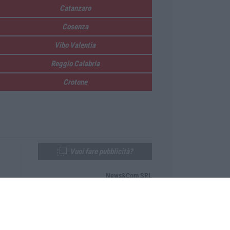
Catanzaro
Cosenza
Vibo Valentia
Reggio Calabria
Crotone
Vuoi fare pubblicità?
News&Com SRL
Telefono:
0968-53665
Email:
newsandcom@gmail.com