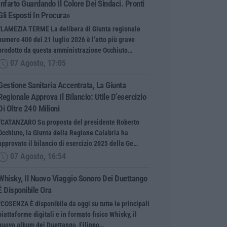
Infarto Guardando Il Colore Dei Sindaci. Pronti
Gli Esposti In Procura»
“LAMEZIA TERME La delibera di Giunta regionale
numero 400 del 21 luglio 2026 è l’atto più grave
prodotto da questa amministrazione Occhiuto…
07 Agosto, 17:05
Gestione Sanitaria Accentrata, La Giunta
Regionale Approva Il Bilancio: Utile D’esercizio
Di Oltre 240 Milioni
“CATANZARO Su proposta del presidente Roberto
Occhiuto, la Giunta della Regione Calabria ha
approvato il bilancio di esercizio 2025 della Ge…
07 Agosto, 16:54
Whisky, Il Nuovo Viaggio Sonoro Dei Duettango
È Disponibile Ora
“COSENZA È disponibile da oggi su tutte le principali
piattaforme digitali e in formato fisico Whisky, il
nuovo album dei Duettango, Filippo…