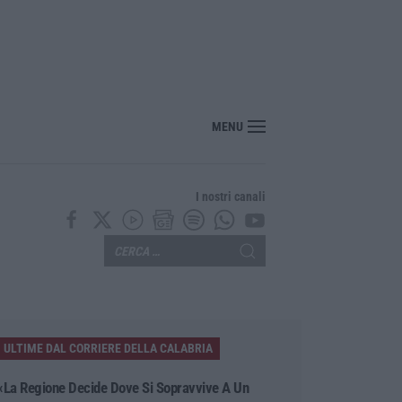
nuovo viaggio sonoro dei Duettango è disponibile ora
MENU
I nostri canali
ULTIME DAL CORRIERE DELLA CALABRIA
«La Regione Decide Dove Si Sopravvive A Un