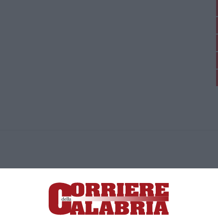
ica di News&Com S.r.l ©2012-
-2026. Tutti i diritti riservati.
ia, Lamezia Terme (CZ)
irettore responsabile Paola Militano |
Privacy