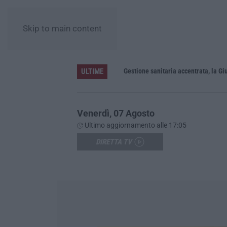
Skip to main content
ULTIME
«La Regione decide dove si sopravvive a un infarto guardando il colore dei sindaci. Pronti gli esposti in Procura»
Venerdì, 07 Agosto
Ultimo aggiornamento alle 17:05
DIRETTA TV