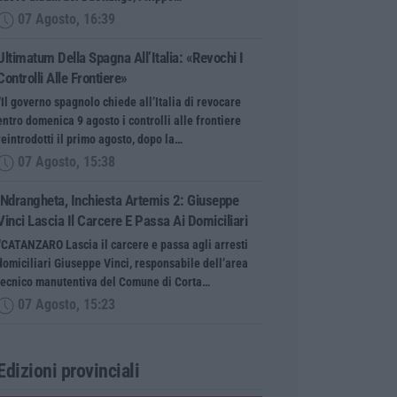
07 Agosto, 16:39
Ultimatum Della Spagna All’Italia: «Revochi I
Controlli Alle Frontiere»
“Il governo spagnolo chiede all’Italia di revocare
entro domenica 9 agosto i controlli alle frontiere
reintrodotti il primo agosto, dopo la…
07 Agosto, 15:38
‘Ndrangheta, Inchiesta Artemis 2: Giuseppe
Vinci Lascia Il Carcere E Passa Ai Domiciliari
“CATANZARO Lascia il carcere e passa agli arresti
domiciliari Giuseppe Vinci, responsabile dell’area
tecnico manutentiva del Comune di Corta…
07 Agosto, 15:23
Edizioni provinciali