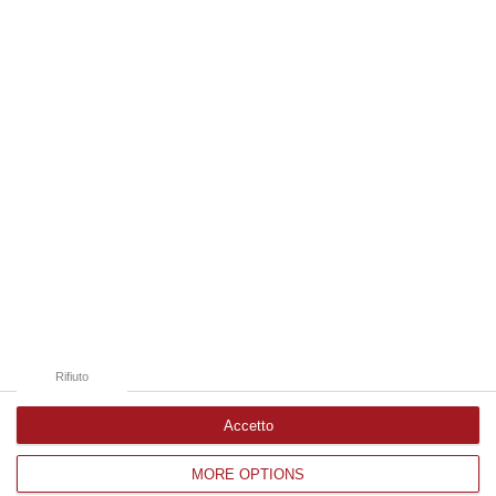
08 Agosto, 18:01
Edizioni provinciali
Catanzaro
Cosenza
Vibo Valentia
Reggio Calabria
Crotone
Rifiuto
Accetto
MORE OPTIONS