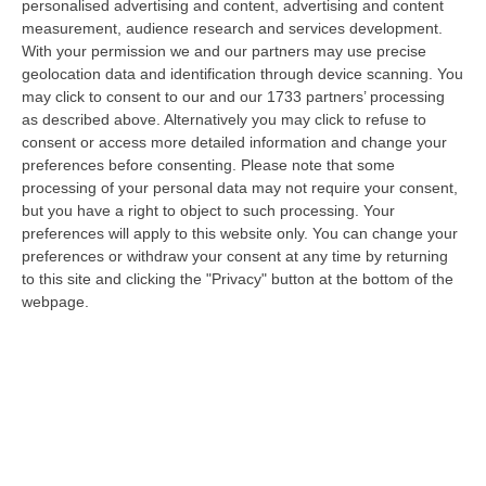
della Calabria, Fernando Pignataro, in una nota ha segnala il ritardo con
personalised advertising and content, advertising and content
il q…
measurement, audience research and services development.
With your permission we and our partners may use precise
08 Agosto, 18:25
geolocation data and identification through device scanning. You
may click to consent to our and our 1733 partners’ processing
Incidente Coinvolge Tre Auto Sull’A2, Traffico Rallentato Tra Altilia
as described above. Alternatively you may click to refuse to
Grimaldi E San Mango
consent or access more detailed information and change your
“LAMEZIA TERME A causa di un incidente che ha visto il coinvolgimento
preferences before consenting.
Please note that some
di tre veicoli, si registrano rallentamenti al traffico in direzione s…
processing of your personal data may not require your consent,
08 Agosto, 18:15
but you have a right to object to such processing. Your
preferences will apply to this website only. You can change your
Il Ssn Recupera Personale: +1,6% Secondo L’ultima Rilevazione
preferences or withdraw your consent at any time by returning
Ministeriale
to this site and clicking the "Privacy" button at the bottom of the
webpage.
“ROMA Il Servizio sanitario nazionale continua a recuperare personale
dopo gli anni di contrazione che hanno caratterizzato il decennio scor…
08 Agosto, 18:05
’Ndrangheta, Il Bigliettino Dal Carcere Per Il Controllo Dei Boschi.
«Dovevamo Rispettare Mallamace»
“CATANZARO Un piccolo foglio che arriva dal carcere e diventa, nel
racconto del collaboratore di giustizia, una sorta di lasciapassare. Rocc…