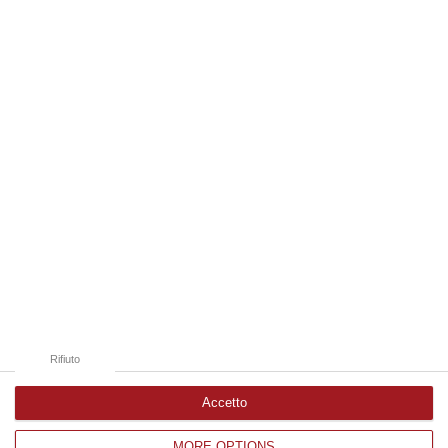
integrante dell’agricoltura e non considerato un animale marginale
rispetto…
07 Agosto, 10:25
Edizioni provinciali
Catanzaro
Cosenza
Vibo Valentia
Reggio Calabria
Crotone
Rifiuto
Accetto
MORE OPTIONS