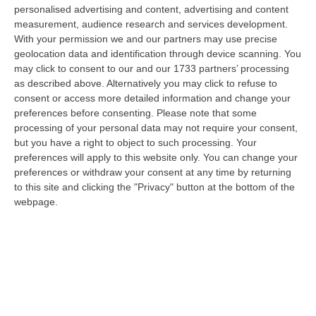
comparto olivicolo italiano vive una delle crisi più gravi della sua sto…
personalised advertising and content, advertising and content
measurement, audience research and services development.
07 Agosto, 11:43
With your permission we and our partners may use precise
geolocation data and identification through device scanning. You
Schiavonea, Distrutti I Mezzi Del Cantiere Dell’azienda Del
may click to consent to our and our 1733 partners’ processing
Presidente Di Ance Calabria Rugna – FOTO
as described above. Alternatively you may click to refuse to
“CATANZARO All’alba, nel cantiere del lungomare di Schiavonea, in
consent or access more detailed information and change your
provincia di Cosenza, c’erano soltanto mezzi devastati e anni di lavoro
preferences before consenting.
Please note that some
co…
processing of your personal data may not require your consent,
07 Agosto, 11:26
but you have a right to object to such processing. Your
preferences will apply to this website only. You can change your
Cedir, Rende E San Giovanni In Fiore, Scirocco E La «struttura
preferences or withdraw your consent at any time by returning
Nostra» Degli Appalti Tra Sicilia E Calabria
to this site and clicking the "Privacy" button at the bottom of the
webpage.
“LAMEZIA TERME Un centro operativo a Messina, ma uomini, mezzi e
imprese da muovere anche sull’altra sponda dello Stretto. Dai lavori per
l’…
07 Agosto, 11:03
«Il Cavallo Sia Risorsa Agricola A Tutti Gli Effetti»
“ROMA Il cavallo deve essere riconosciuto pienamente come parte