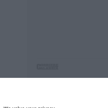
Corriere delle Calabria è una testata giornalist
P.IVA. 03199620794, Via del mare 6/G, S.Eufem
Iscrizione tribunale di Lamezia Terme 5/2011 - D
Effettua una ricerca sul Corriere delle Calabria