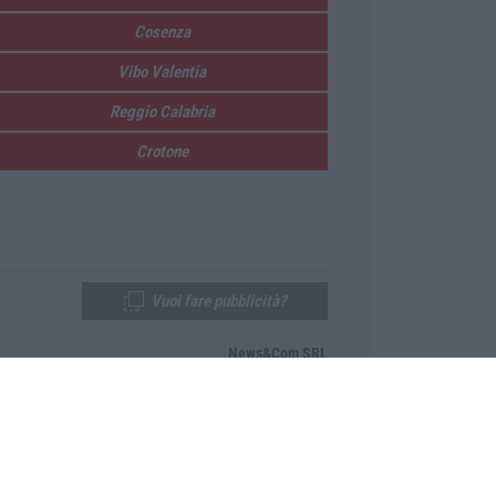
Cosenza
Vibo Valentia
Reggio Calabria
Crotone
Vuoi fare pubblicità?
News&Com SRL
Telefono:
0968-53665
Email:
newsandcom@gmail.com