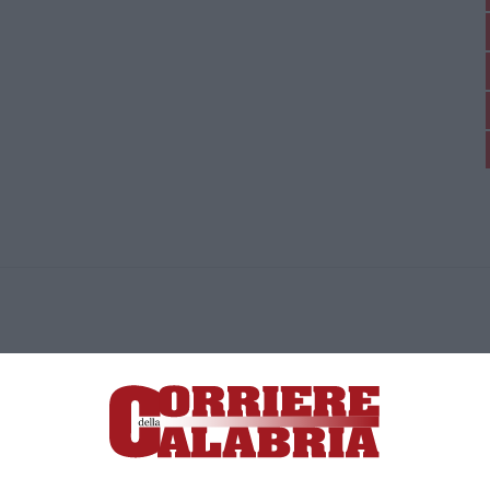
ica di News&Com S.r.l ©2012-
-2026. Tutti i diritti riservati.
ia, Lamezia Terme (CZ)
irettore responsabile Paola Militano |
Privacy