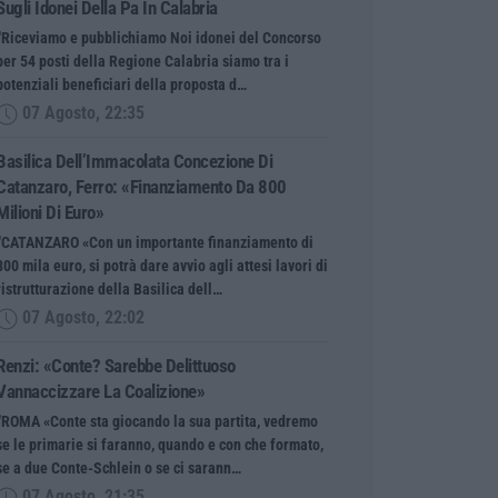
Sugli Idonei Della Pa In Calabria
“Riceviamo e pubblichiamo Noi idonei del Concorso
per 54 posti della Regione Calabria siamo tra i
potenziali beneficiari della proposta d…
07 Agosto, 22:35
Basilica Dell’Immacolata Concezione Di
Catanzaro, Ferro: «finanziamento Da 800
Milioni Di Euro»
“CATANZARO «Con un importante finanziamento di
800 mila euro, si potrà dare avvio agli attesi lavori di
ristrutturazione della Basilica dell…
07 Agosto, 22:02
Renzi: «Conte? Sarebbe Delittuoso
Vannaccizzare La Coalizione»
“ROMA «Conte sta giocando la sua partita, vedremo
se le primarie si faranno, quando e con che formato,
se a due Conte-Schlein o se ci sarann…
07 Agosto, 21:35