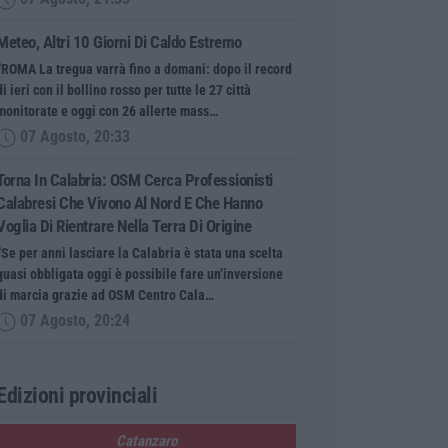
Meteo, Altri 10 Giorni Di Caldo Estremo
“ROMA La tregua varrà fino a domani: dopo il record
di ieri con il bollino rosso per tutte le 27 città
monitorate e oggi con 26 allerte mass…
07 Agosto, 20:33
Torna In Calabria: OSM Cerca Professionisti
Calabresi Che Vivono Al Nord E Che Hanno
Voglia Di Rientrare Nella Terra Di Origine
“Se per anni lasciare la Calabria è stata una scelta
quasi obbligata oggi è possibile fare un’inversione
di marcia grazie ad OSM Centro Cala…
07 Agosto, 20:24
Edizioni provinciali
Catanzaro