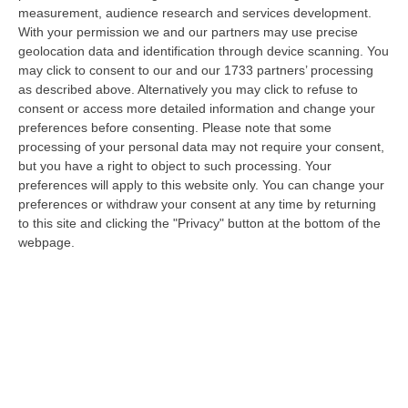
07 Agosto, 8:07
measurement, audience research and services development.
With your permission we and our partners may use precise
La Spesa Per I Farmaci Sfiora I 40 Miliardi: Aumento Del 6% Nel
geolocation data and identification through device scanning. You
2025
may click to consent to our and our 1733 partners’ processing
as described above. Alternatively you may click to refuse to
“ROMA Cresce la spesa farmaceutica in Italia, raggiungendo i 39,3
consent or access more detailed information and change your
miliardi di euro complessivi nel 2025, con un aumento del 6% rispetto
preferences before consenting.
Please note that some
all’…
processing of your personal data may not require your consent,
07 Agosto, 8:01
but you have a right to object to such processing. Your
preferences will apply to this website only. You can change your
Isola Capo Rizzuto, Sequestrata Discarica Abusiva A Pochi Passi
preferences or withdraw your consent at any time by returning
Dal Centro
to this site and clicking the "Privacy" button at the bottom of the
webpage.
“CROTONE Elettrodomestici abbandonati, copertoni, plastica e sacchi di
spazzatura parzialmente dati alle fiamme. È questo lo scenario di gra…
07 Agosto, 7:47
Ponte, I Prossimi Step: Nuova Delibera Cipess E Corte Dei Conti
“ROMA Nuovo tassello nell’iter autorizzativo del Ponte sullo Stretto di
Messina. L’Assemblea generale del Consiglio Superiore dei Lavori Pub…
07 Agosto, 7:02