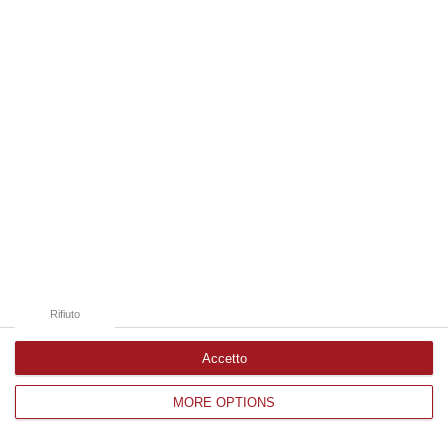
Edizioni provinciali
Catanzaro
Cosenza
Vibo Valentia
Reggio Calabria
Crotone
Rifiuto
Accetto
MORE OPTIONS
Corriere delle Calabria è una testata giornalistica di News&Com S.r.l
©2012-
-2026. Tutti i diritti riservati.