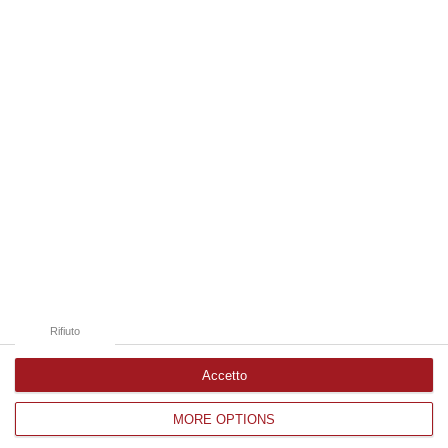
08 Agosto, 18:40
Edizioni provinciali
Catanzaro
Cosenza
Vibo Valentia
Reggio Calabria
Crotone
Rifiuto
Accetto
MORE OPTIONS
Corriere delle Calabria è una testata giornalistica di News&Com S.r.l