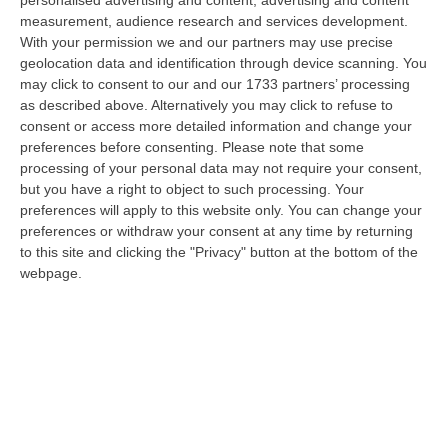
personalised advertising and content, advertising and content
successo dell’edizione di Sibari, dove la manifestazione ha fatto s…
measurement, audience research and services development.
08 Agosto, 20:47
With your permission we and our partners may use precise
geolocation data and identification through device scanning. You
Pride, La “prima Volta” Dell’onda Arcobaleno A Catanzaro. In
may click to consent to our and our 1733 partners’ processing
Migliaia In Marcia Per I Diritti E La Libertà – FOTO
as described above. Alternatively you may click to refuse to
consent or access more detailed information and change your
“CATANZARO Una prima volta destinata a lasciare un segno nella storia
preferences before consenting.
Please note that some
della città. Catanzaro oggi celebra il suo primo Pride: colori, musica…
processing of your personal data may not require your consent,
08 Agosto, 19:38
but you have a right to object to such processing. Your
preferences will apply to this website only. You can change your
«Per Riaprire Hormuz Stop Ad Attacchi E Sanzioni»
preferences or withdraw your consent at any time by returning
“ROMA Per la riapertura dello Stretto di Hormuz l’Iran chiede agli Stati
to this site and clicking the "Privacy" button at the bottom of the
Uniti di revocare il blocco navale e le sanzioni contro l’Iran, di…
webpage.
08 Agosto, 19:27
Diamante, Ecco L’ordinanza Sul Divieto Per I 14enni In Strada
Senza Accompagnamento
“DIAMANTE (COSENZA) Tutela dei minori, contrasto ai fenomeni di
disagio e devianza minorile, sicurezza e decoro urbano, fruizione serena
del…