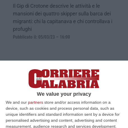
Il Gip di Crotone descrive le attività e le
mansioni dei quattro skipper sulla barca dei
migranti: chi la capitanava e chi controllava i
profughi
Pubblicato il: 05/03/23 – 16:00
We value your privacy
We and our
partners
store and/or access information on a
device, such as cookies and process personal data, such as
unique identifiers and standard information sent by a device for
Strage dei migranti, il gip di Crotone
personalised advertising and content, advertising and content
measurement, audience research and services development.