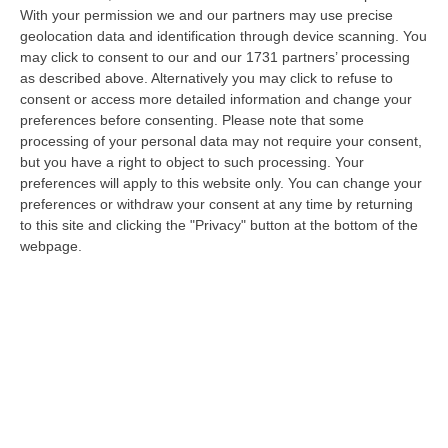
convalida il fermo: in carcere due scafisti
With your permission we and our partners may use precise
Misura cautelare disposta anche per un altro
geolocation data and identification through device scanning. You
scafista, ancora irreperibile. Domani
may click to consent to our and our 1731 partners’ processing
as described above. Alternatively you may click to refuse to
l’udienza per il minore
consent or access more detailed information and change your
Pubblicato il: 01/03/23 – 15:22
preferences before consenting.
Please note that some
processing of your personal data may not require your consent,
but you have a right to object to such processing. Your
preferences will apply to this website only. You can change your
preferences or withdraw your consent at any time by returning
to this site and clicking the "Privacy" button at the bottom of the
webpage.
Il brutale pestaggio a Davide e la
disumanità dei protagonisti della