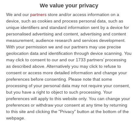
We value your privacy
Inquinamento, il sindaco di Nicotera:
We and our
partners
store and/or access information on a
«Ecco cosa succede dopo ogni
device, such as cookies and process personal data, such as
precipitazione» – VIDEO
unique identifiers and standard information sent by a device for
Marasco pubblica un filmato sui social:
personalised advertising and content, advertising and content
measurement, audience research and services development.
«Cosa volete che possa arrivare a mare?
With your permission we and our partners may use precise
Acqua minerale?»
geolocation data and identification through device scanning. You
Pubblicato il: 29/06/23 – 19:19
may click to consent to our and our 1733 partners’ processing
as described above. Alternatively you may click to refuse to
consent or access more detailed information and change your
preferences before consenting.
Please note that some
processing of your personal data may not require your consent,
but you have a right to object to such processing. Your
preferences will apply to this website only. You can change your
preferences or withdraw your consent at any time by returning
to this site and clicking the "Privacy" button at the bottom of the
webpage.