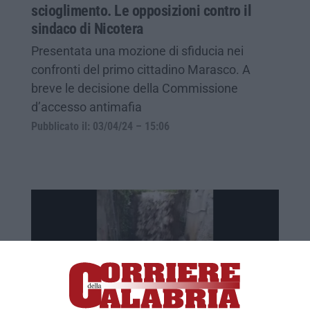
scioglimento. Le opposizioni contro il
sindaco di Nicotera
Presentata una mozione di sfiducia nei
confronti del primo cittadino Marasco. A
breve le decisione della Commissione
d’accesso antimafia
Pubblicato il: 03/04/24 – 15:06