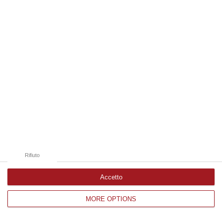
Edizioni provinciali
Catanzaro
Cosenza
Vibo Valentia
Reggio Calabria
Crotone
Rifiuto
Accetto
MORE OPTIONS
Corriere delle Calabria è una testata giornalistica di News&Com S.r.l
©2012-
-2026. Tutti i diritti riservati.