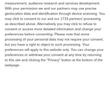
nazionale…
measurement, audience research and services development.
08 Agosto, 22:19
With your permission we and our partners may use precise
geolocation data and identification through device scanning. You
Messina, I “No Ponte” Di Nuovo In Marcia
may click to consent to our and our 1733 partners’ processing
as described above. Alternatively you may click to refuse to
“MESSINA “Chiediamo che venga chiusa la società Stretto di Messina. La
consent or access more detailed information and change your
liquidazione era stata già indicata dal governo Monti nel 2013, e la…
preferences before consenting.
Please note that some
08 Agosto, 21:20
processing of your personal data may not require your consent,
but you have a right to object to such processing. Your
Vinitaly And The City A Reggio: Il Grande Abbraccio Tra Identità
preferences will apply to this website only. You can change your
Del Territorio, Storia E Cultura – FOTO
preferences or withdraw your consent at any time by returning
“REGGIO CALABRIA Vinitaly and the City arriva a Reggio Calabria. Dopo il
to this site and clicking the "Privacy" button at the bottom of the
successo dell’edizione di Sibari, dove la manifestazione ha fatto s…
webpage.
08 Agosto, 20:47
Pride, La “prima Volta” Dell’onda Arcobaleno A Catanzaro. In
Migliaia In Marcia Per I Diritti E La Libertà – FOTO
“CATANZARO Una prima volta destinata a lasciare un segno nella storia
della città. Catanzaro oggi celebra il suo primo Pride: colori, musica…
08 Agosto, 19:38