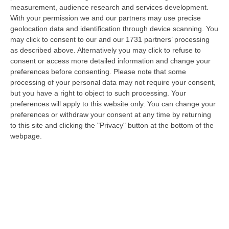
dal…
measurement, audience research and services development.
06 Agosto, 14:20
With your permission we and our partners may use precise
geolocation data and identification through device scanning. You
Tragedia A Vibo Valentia, Morta La 23enne Investita Sulle Strisce
may click to consent to our and our 1731 partners’ processing
as described above. Alternatively you may click to refuse to
“VIBO VALENTIA Non ce l’ha fatta Andrea Minasi, la giovane pianista di
consent or access more detailed information and change your
appena 23 anni travolta da un Suv lo scorso 28 luglio mentre attraver…
preferences before consenting.
Please note that some
06 Agosto, 14:07
processing of your personal data may not require your consent,
but you have a right to object to such processing. Your
Bloccati Nel Cuore Dell’Aspromonte, Salvato Un Gruppo Di 18
preferences will apply to this website only. You can change your
Persone Con 7 Minori
preferences or withdraw your consent at any time by returning
“Si è conclusa positivamente una complessa operazione di soccorso nel
to this site and clicking the "Privacy" button at the bottom of the
territorio di San Luca, dove un gruppo di 18 persone, tra cui sette mi…
webpage.
06 Agosto, 13:22
Destagionalizzazione, Occhiuto: «La Vera Sfida È Una Calabria
Attrattiva Tutto L’anno»
“FALERNA Sono incoraggianti i dati contenuti nell’Anteprima dello studio
“L’impatto delle politiche e degli investimenti in Destination Mark…
06 Agosto, 13:17