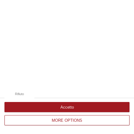
Edizioni provinciali
Catanzaro
Cosenza
Vibo Valentia
Reggio Calabria
Crotone
Rifiuto
Accetto
MORE OPTIONS
Corriere delle Calabria è una testata giornalistica di News&Com S.r.l
©2012-
-2026. Tutti i diritti riservati.