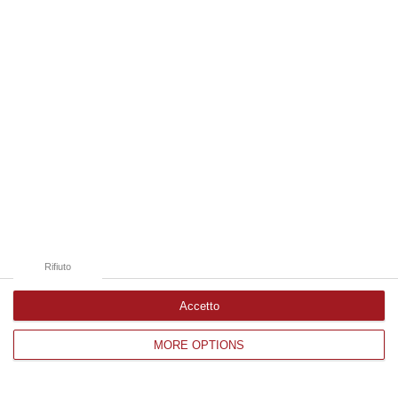
Edizioni provinciali
Catanzaro
Cosenza
Vibo Valentia
Reggio Calabria
Crotone
Rifiuto
Accetto
MORE OPTIONS
Corriere delle Calabria è una testata giornalistica di News&Com S.r.l
©2012-
-2026. Tutti i diritti riservati.
P.IVA. 03199620794, Via del mare 6/G, S.Eufemia, Lamezia Terme