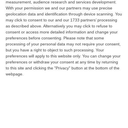
measurement, audience research and services development.
09 Agosto, 15:13
With your permission we and our partners may use precise
geolocation data and identification through device scanning. You
Meteo, Ondata Di Caldo Estremo Fino A Ferragosto
may click to consent to our and our 1733 partners’ processing
“Nella giornata di oggi ancora temporali, in alcuni casi molto intensi, sui
as described above. Alternatively you may click to refuse to
rilievi di Alpi e Appennini, e in locale estensione fin verso le…
consent or access more detailed information and change your
09 Agosto, 15:10
preferences before consenting.
Please note that some
processing of your personal data may not require your consent,
Razionalizzazione Della Spesa Sanitaria E Acquisti Sotto Controllo.
but you have a right to object to such processing. Your
La Strategia “anti-Sprechi” Della Regione
preferences will apply to this website only. You can change your
preferences or withdraw your consent at any time by returning
“CATANZARO La razionalizzazione della spesa sanitaria passa dalla
to this site and clicking the "Privacy" button at the bottom of the
centralizzazione degli acquisti. È una delle direttrici individuate dalla…
webpage.
09 Agosto, 14:37
Un’altra Tragedia Sulle Strade Vibonesi, Incidente Tra Zambrone E
Briatico: Muore Una Donna, Diversi Feriti
“VIBO VALENTIA Ancora sangue sulle strade vibonesi. Questa mattina un
altro tragico incidente è avvenuto sulla ex statale 522 tra Zambrone e…
09 Agosto, 13:34