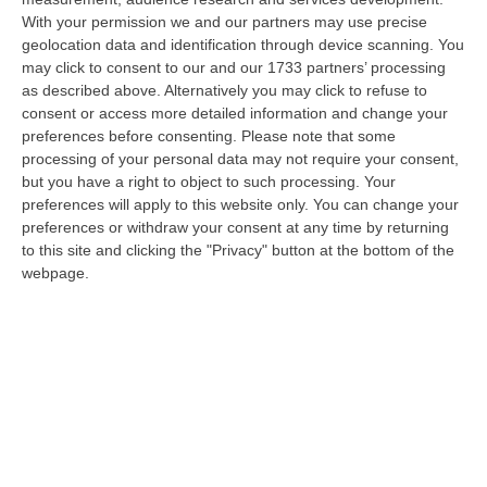
With your permission we and our partners may use precise
Meteo, Ondata Di Caldo Estremo Fino A Ferragosto
geolocation data and identification through device scanning. You
“Nella giornata di oggi ancora temporali, in alcuni casi molto intensi, sui
may click to consent to our and our 1733 partners’ processing
rilievi di Alpi e Appennini, e in locale estensione fin verso le…
as described above. Alternatively you may click to refuse to
09 Agosto, 15:10
consent or access more detailed information and change your
preferences before consenting.
Please note that some
Razionalizzazione Della Spesa Sanitaria E Acquisti Sotto Controllo.
processing of your personal data may not require your consent,
La Strategia “anti-Sprechi” Della Regione
but you have a right to object to such processing. Your
preferences will apply to this website only. You can change your
“CATANZARO La razionalizzazione della spesa sanitaria passa dalla
preferences or withdraw your consent at any time by returning
centralizzazione degli acquisti. È una delle direttrici individuate dalla…
to this site and clicking the "Privacy" button at the bottom of the
09 Agosto, 14:37
webpage.
Un’altra Tragedia Sulle Strade Vibonesi, Incidente Tra Zambrone E
Briatico: Muore Una Donna, Diversi Feriti
“VIBO VALENTIA Ancora sangue sulle strade vibonesi. Questa mattina un
altro tragico incidente è avvenuto sulla ex statale 522 tra Zambrone e…
09 Agosto, 13:34