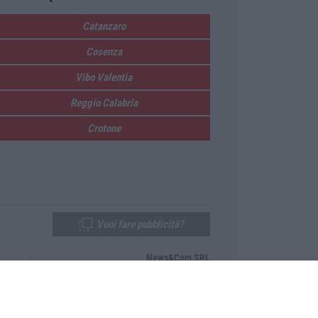
Catanzaro
Cosenza
Vibo Valentia
Reggio Calabria
Crotone
Vuoi fare pubblicità?
News&Com SRL
Telefono:
0968-53665
Email:
newsandcom@gmail.com