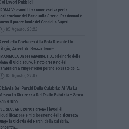
Dei Lavori Pubblici
“ROMA Va avanti l’iter autorizzativo per la
realizzazione del Ponte sullo Stretto. Per domani è
atteso il parere finale del Consiglio Superi…
05 Agosto, 23:23
Accoltella Coetaneo Alla Gola Durante Un
Litigio, Arrestato Sessantenne
“MAMMOLA Un sessantenne, F.S., originario della
piana di Gioia Tauro, è stato arrestato dai
carabinieri a Cinquefrondi perché accusato del t…
05 Agosto, 22:07
Ciclovia Dei Parchi Della Calabria: Al Via La
Messa In Sicurezza Del Tratto Fabrizia – Serra
San Bruno
“SERRA SAN BRUNO Partono i lavori di
riqualificazione e miglioramento della sicurezza
lungo la Ciclovia dei Parchi della Calabria,
concentra…