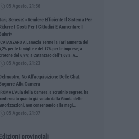
05 Agosto, 21:56
Tari, Senese: «Rendere Efficiente Il Sistema Per
Ridurre I Costi Per I Cittadini E Aumentare I
Salari»
“CATANZARO A Lamezia Terme la Tari aumenta del
6,2% per le famiglie e del 17% per le imprese; a
Crotone del 6,9%; a Catanzaro dell’1,63%. A…
05 Agosto, 21:23
Delmastro, No All’acquisizione Delle Chat.
Bagarre Alla Camera
“ROMA L’Aula della Camera, a scrutinio segreto, ha
confermato quanto già votato dalla Giunta delle
autorizzazioni, non consentendo alla magi…
05 Agosto, 21:07
Edizioni provinciali