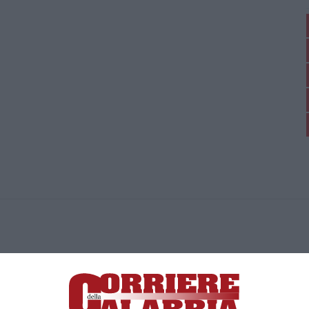
ica di News&Com S.r.l ©2012-
-2026. Tutti i diritti riservati.
ia, Lamezia Terme (CZ)
irettore responsabile Paola Militano |
Privacy