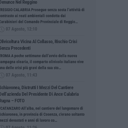
Denunce Nel Reggino
“REGGIO CALABRIA Prosegue senza sosta l’attività di
contrasto ai reati ambientali condotta dai
Carabinieri del Comando Provinciale di Reggio…
07 Agosto, 12:10
Olivicoltura Vicina Al Collasso, Rischio Crisi
Senza Precedenti
“ROMA A poche settimane dall’avvio della nuova
campagna olearia, il comparto olivicolo italiano vive
una delle crisi più gravi della sua sto…
07 Agosto, 11:43
Schiavonea, Distrutti I Mezzi Del Cantiere
Dell’azienda Del Presidente Di Ance Calabria
Rugna – FOTO
“CATANZARO All’alba, nel cantiere del lungomare di
Schiavonea, in provincia di Cosenza, c’erano soltanto
mezzi devastati e anni di lavoro co…
07 Agosto, 11:26