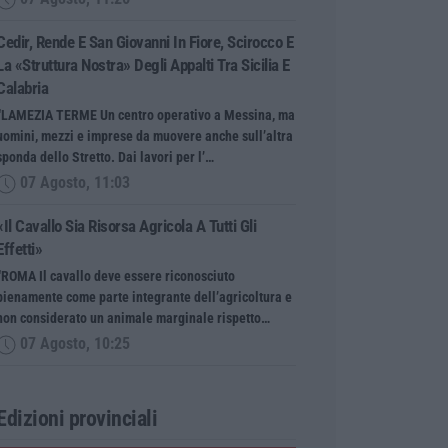
Cedir, Rende E San Giovanni In Fiore, Scirocco E
La «struttura Nostra» Degli Appalti Tra Sicilia E
Calabria
“LAMEZIA TERME Un centro operativo a Messina, ma
uomini, mezzi e imprese da muovere anche sull’altra
sponda dello Stretto. Dai lavori per l’…
07 Agosto, 11:03
«Il Cavallo Sia Risorsa Agricola A Tutti Gli
Effetti»
“ROMA Il cavallo deve essere riconosciuto
pienamente come parte integrante dell’agricoltura e
non considerato un animale marginale rispetto…
07 Agosto, 10:25
Edizioni provinciali