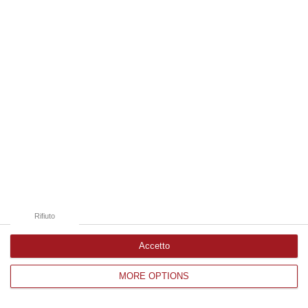
Edizioni provinciali
Catanzaro
Cosenza
Vibo Valentia
Reggio Calabria
Crotone
Rifiuto
Accetto
MORE OPTIONS
Corriere delle Calabria è una testata giornalistica di News&Com S.r.l
©2012-
-2026. Tutti i diritti riservati.