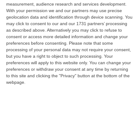
un corriere guidato a distanza. Un’operazione di narcotraffico s…
measurement, audience research and services development.
06 Agosto, 7:00
With your permission we and our partners may use precise
geolocation data and identification through device scanning. You
Ponte, In Arrivo Il Parere Finale Del Consiglio Dei Lavori Pubblici
may click to consent to our and our 1731 partners’ processing
as described above. Alternatively you may click to refuse to
“ROMA Va avanti l’iter autorizzativo per la realizzazione del Ponte sullo
consent or access more detailed information and change your
Stretto. Per domani è atteso il parere finale del Consiglio Superi…
preferences before consenting.
Please note that some
05 Agosto, 23:23
processing of your personal data may not require your consent,
but you have a right to object to such processing. Your
Accoltella Coetaneo Alla Gola Durante Un Litigio, Arrestato
preferences will apply to this website only. You can change your
Sessantenne
preferences or withdraw your consent at any time by returning
“MAMMOLA Un sessantenne, F.S., originario della piana di Gioia Tauro, è
to this site and clicking the "Privacy" button at the bottom of the
stato arrestato dai carabinieri a Cinquefrondi perché accusato del t…
webpage.
05 Agosto, 22:07
Ciclovia Dei Parchi Della Calabria: Al Via La Messa In Sicurezza
Del Tratto Fabrizia – Serra San Bruno
“SERRA SAN BRUNO Partono i lavori di riqualificazione e miglioramento
della sicurezza lungo la Ciclovia dei Parchi della Calabria, concentra…
05 Agosto, 21:56