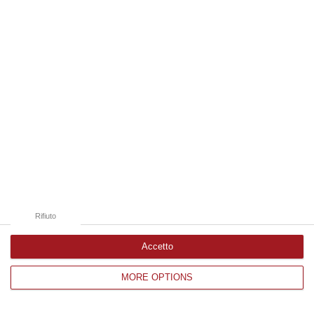
Edizioni provinciali
Catanzaro
Cosenza
Vibo Valentia
Reggio Calabria
Crotone
Rifiuto
Accetto
MORE OPTIONS
Corriere delle Calabria è una testata giornalistica di News&Com S.r.l
©2012-
-2026. Tutti i diritti riservati.