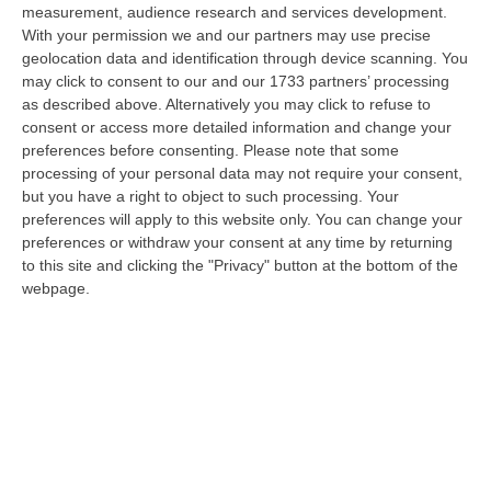
measurement, audience research and services development.
È Morto Massimiliano Cencelli, Fu Ideatore Dell’omonimo
With your permission we and our partners may use precise
“manuale”
geolocation data and identification through device scanning. You
“ROMA E’ morto a Roma ieri pomeriggio Massimiliano Cencelli, aveva 90
may click to consent to our and our 1733 partners’ processing
anni. Funzionario della Democrazia Cristiana degli anni ’60, divenne f…
as described above. Alternatively you may click to refuse to
consent or access more detailed information and change your
09 Agosto, 10:43
preferences before consenting.
Please note that some
processing of your personal data may not require your consent,
Antonino Scopelliti, Il “giudice Solo” Contro Le Mafie. L’agguato
but you have a right to object to such processing. Your
Nel 1991 E Il Patto Tra ‘ndrangheta E Cosa Nostra
preferences will apply to this website only. You can change your
“REGGIO CALABRIA Era una calda giornata, tipica dell’estate calabrese. Il
preferences or withdraw your consent at any time by returning
“giudice solo”, come era stato ribattezzato, Antonino Scopelliti…
to this site and clicking the "Privacy" button at the bottom of the
09 Agosto, 10:31
webpage.
Vinitaly A Reggio, Caligiuri: «Una Calabria Straordinaria Che
Merita Di Essere Rappresentata Nel Modo Giusto»
“REGGIO CALABRIA Due giorni di vino, storia ed esposizioni delle
eccellenze calabresi. Tutto in «un territorio che è meraviglioso, sul
lungo…
09 Agosto, 10:12