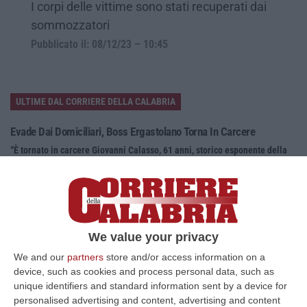
I corpi delle vittime sono stati recuperati dai
sommozzatori
Pubblicato il: 08/12/23 – 10:45
ULTIME DAL CORRIERE DELLA CALABRIA
Evade Dai Domiciliari, Boss Ergastolano Torna In Carcere
“È tornato in carcere Giovanni Calasso, 61 anni, storico esponente della
Sacra Corona Unita e già condannato all’ergastolo, arrestato il 1°…
09 Agosto, 12:18
In Fiamme Nella Notte Il Capannone Di Un’azienda A
Montegiordano, Danni Da Oltre Un Milione Di Euro
We value your privacy
“MONTEGIORDANO Un grosso incendio ha colpito questa notte un
We and our
partners
store and/or access information on a
capannone della Sassone Tartufi, azienda di Montegiordano
device, such as cookies and process personal data, such as
specializzata nella c…
unique identifiers and standard information sent by a device for
09 Agosto, 11:59
personalised advertising and content, advertising and content