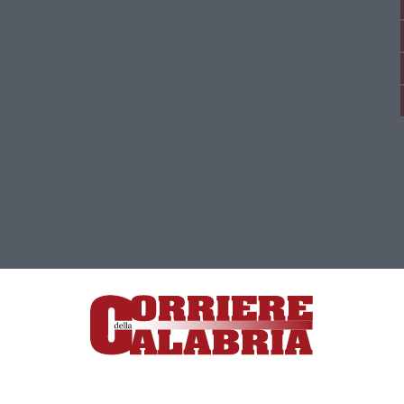
ica di News&Com S.r.l ©2012-
-2026. Tutti i diritti riservati.
ia, Lamezia Terme (CZ)
irettore responsabile Paola Militano |
Privacy