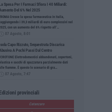
La Spesa Per I Farmaci Sfiora I 40 Miliardi:
Aumento Del 6% Nel 2025
“ROMA Cresce la spesa farmaceutica in Italia,
raggiungendo i 39,3 miliardi di euro complessivi nel
2025, con un aumento del 6% rispetto all’…
07 Agosto, 8:01
Isola Capo Rizzuto, Sequestrata Discarica
Abusiva A Pochi Passi Dal Centro
“CROTONE Elettrodomestici abbandonati, copertoni,
plastica e sacchi di spazzatura parzialmente dati
alle fiamme. È questo lo scenario di gra…
07 Agosto, 7:47
Edizioni provinciali
Catanzaro