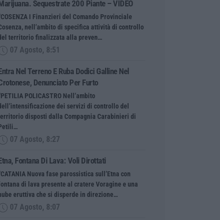
Marijuana. Sequestrate 200 Piante – VIDEO
“COSENZA I Finanzieri del Comando Provinciale
Cosenza, nell’ambito di specifica attività di controllo
del territorio finalizzata alla preven…
07 Agosto, 8:51
Entra Nel Terreno E Ruba Dodici Galline Nel
Crotonese, Denunciato Per Furto
“PETILIA POLICASTRO Nell’ambito
dell’intensificazione dei servizi di controllo del
territorio disposti dalla Compagnia Carabinieri di
Petili…
07 Agosto, 8:27
Etna, Fontana Di Lava: Voli Dirottati
“CATANIA Nuova fase parossistica sull’Etna con
fontana di lava presente al cratere Voragine e una
nube eruttiva che si disperde in direzione…
07 Agosto, 8:07