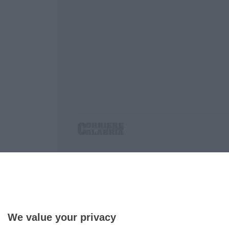
Corriere delle Calabria è una testata giornalist
P.IVA. 03199620794, Via del mare 6/G, S.Eufem
Iscrizione tribunale di Lamezia Terme 5/2011 - D
Effettua una ricerca sul Corriere delle Calabria
We value your privacy