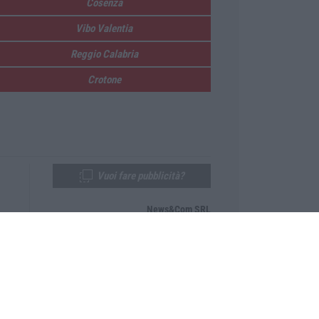
Cosenza
Vibo Valentia
Reggio Calabria
Crotone
Vuoi fare pubblicità?
News&Com SRL
Telefono:
0968-53665
Email:
newsandcom@gmail.com