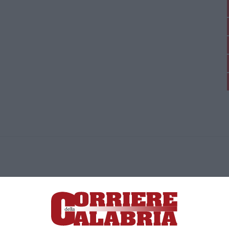
ica di News&Com S.r.l ©2012-
-2026. Tutti i diritti riservati.
ia, Lamezia Terme (CZ)
irettore responsabile Paola Militano |
Privacy