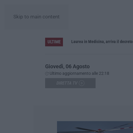
Skip to main content
ULTIME
Sistema bibliotecario vibonese, la dura replica di Soriano e Romeo: «Il fallimento è di chi ha staccato la spina»
Laurea in Medicina, arriva il decreto:
Giovedì, 06 Agosto
Ultimo aggiornamento alle 22:18
DIRETTA TV