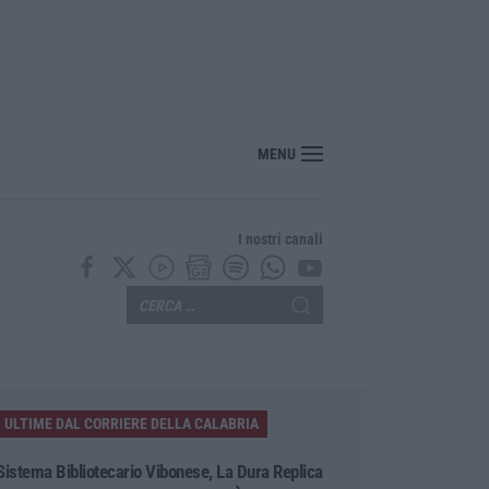
“America Journals” celebra lo stilista Anton Giulio Grande
MENU
I nostri canali
ULTIME DAL CORRIERE DELLA CALABRIA
Sistema Bibliotecario Vibonese, La Dura Replica