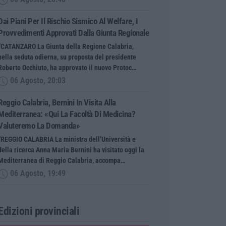
Dai Piani Per Il Rischio Sismico Al Welfare, I
Provvedimenti Approvati Dalla Giunta Regionale
“CATANZARO La Giunta della Regione Calabria,
nella seduta odierna, su proposta del presidente
Roberto Occhiuto, ha approvato il nuovo Protoc…
06 Agosto, 20:03
Reggio Calabria, Bernini In Visita Alla
Mediterranea: «Qui La Facoltà Di Medicina?
Valuteremo La Domanda»
“REGGIO CALABRIA La ministra dell’Università e
della ricerca Anna Maria Bernini ha visitato oggi la
Mediterranea di Reggio Calabria, accompa…
06 Agosto, 19:49
Edizioni provinciali