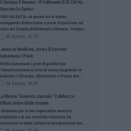
Di Soriano E Romeo: «Il Fallimento È Di Chi Ha
Staccato La Spina»
“VIBO VALENTIA «In queste ore si stanno
susseguendo dichiarazioni e prese di posizione sul
futuro del Sistema Bibliotecario Vibonese. Compre…
06 Agosto, 22:18
Laurea In Medicina, Arriva Il Decreto:
Aumentano I Posti
“ROMA Aumentano i posti disponibili per
l’immatricolazione ai corsi di laurea magistrale in
Medicina e Chirurgia, Odontoiatria e Protesi den…
06 Agosto, 20:49
La Rivista “America Journals” Celebra Lo
Stilista Anton Giulio Grande
“«Rinomato per la sua impeccabile maestria
artigianale e la sua creatività visionaria, ha
trasformato la moda italiana in un’espressione dur…
06 Agosto, 20:48