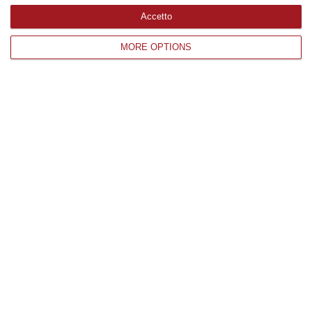
Edizioni provinciali
Accetto
MORE OPTIONS
Catanzaro
Cosenza
Vibo Valentia
Reggio Calabria
Crotone
Corriere delle Calabria è una testata giornalistica di News&Com S.r.l
©2012-
-2026. Tutti i diritti riservati.
P.IVA. 03199620794, Via del mare 6/G, S.Eufemia, Lamezia Terme