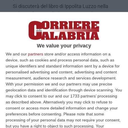
Si discuterà del libro di Ippolita Luzzo nella
sala conferenze di piazza Matteotti
Pubblicato il: 07/11/22 – 15:20
We value your privacy
We and our
partners
store and/or access information on a
device, such as cookies and process personal data, such as
unique identifiers and standard information sent by a device for
personalised advertising and content, advertising and content
measurement, audience research and services development.
With your permission we and our partners may use precise
geolocation data and identification through device scanning. You
may click to consent to our and our 1733 partners’ processing
as described above. Alternatively you may click to refuse to
«I morti che noi siamo»
consent or access more detailed information and change your
preferences before consenting.
Please note that some
I morti che noi siamo il rispetto pretendiamo.
processing of your personal data may not require your consent,
Siamo i morti di domani. Noi ci siamo e non ci
but you have a right to object to such processing. Your