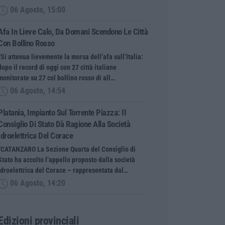
06 Agosto, 15:00
Afa In Lieve Calo, Da Domani Scendono Le Città
Con Bollino Rosso
“Si attenua lievemente la morsa dell’afa sull’Italia:
dopo il record di oggi con 27 città italiane
monitorate su 27 col bollino rosso di all…
06 Agosto, 14:54
Platania, Impianto Sul Torrente Piazza: Il
Consiglio Di Stato Dà Ragione Alla Società
Idroelettrica Del Corace
“CATANZARO La Sezione Quarta del Consiglio di
Stato ha accolto l’appello proposto dalla società
Idroelettrica del Corace – rappresentata dal…
06 Agosto, 14:20
Edizioni provinciali