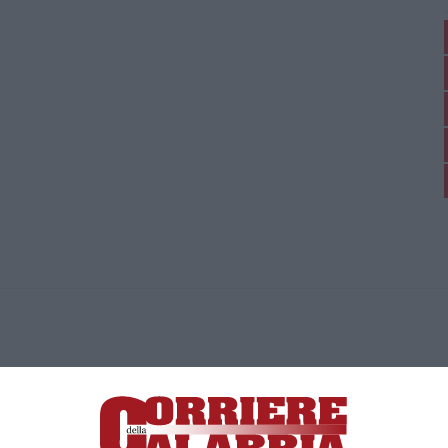
ica di News&Com S.r.l ©2012-
-2026. Tutti i diritti riservati.
ia, Lamezia Terme (CZ)
irettore responsabile Paola Militano |
Privacy