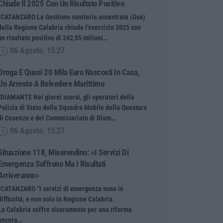
Chiude Il 2025 Con Un Risultato Positivo
“CATANZARO La Gestione sanitaria accentrata (Gsa)
della Regione Calabria chiude l’esercizio 2025 con
un risultato positivo di 242,55 milioni…
06 Agosto, 15:27
Droga E Quasi 20 Mila Euro Nascosti In Casa,
Un Arresto A Belvedere Marittimo
“DIAMANTE Nei giorni scorsi, gli operatori della
Polizia di Stato della Squadra Mobile della Questura
di Cosenza e del Commissariato di Diam…
06 Agosto, 15:27
Situazione 118, Miserendino: «I Servizi Di
Emergenza Soffrono Ma I Risultati
Arriveranno»
“CATANZARO “I servizi di emergenza sono in
difficoltà, e non solo in Regione Calabria.
La Calabria soffre sicuramente per una riforma
ancora…