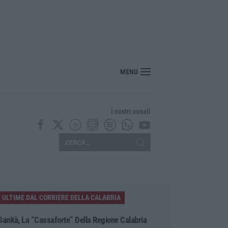
118, Miserendino: «I servizi di emergenza soffrono ma i risultati arriveranno»
MENU
I nostri canali
ULTIME DAL CORRIERE DELLA CALABRIA
Sanità, La “cassaforte” Della Regione Calabria