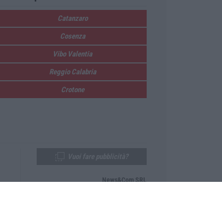
Catanzaro
Cosenza
Vibo Valentia
Reggio Calabria
Crotone
Vuoi fare pubblicità?
News&Com SRL
Telefono:
0968-53665
Email:
newsandcom@gmail.com