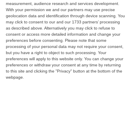
09 Agosto, 20:31
measurement, audience research and services development.
With your permission we and our partners may use precise
Lavori Al Calopinace, Pititto (Cgil): «Il Caldo Non Ha Colore
geolocation data and identification through device scanning. You
Politico, Le Regole Valgono Per Tutti Anche Per Il Sindaco»
may click to consent to our and our 1733 partners’ processing
as described above. Alternatively you may click to refuse to
“REGGIO CALABRIA “In Calabria, di fronte alle temperature estreme e ai
consent or access more detailed information and change your
rischi connessi allo stress termico, è stata adottata – ricorda il Se…
preferences before consenting.
Please note that some
09 Agosto, 20:12
processing of your personal data may not require your consent,
but you have a right to object to such processing. Your
Un’altra Settimana Di Caldo, Sarà Un Ferragosto A 40 Gradi
preferences will apply to this website only. You can change your
“ROMA Breve tregua temporalesca, poi caldo intenso per la settimana di
preferences or withdraw your consent at any time by returning
Ferragosto, quando si raggiungeranno i 38-39 gradi in diverse città…
to this site and clicking the "Privacy" button at the bottom of the
09 Agosto, 19:25
webpage.
Se Il Turismo Delle Radici È Anche Musica: L’11 A San Lucido La
Performance “La Leggenda Di Cilla E I Racconti Del Mare”
“SAN LUCIDO La performance de “La leggenda di Cilla e I racconti del
mare”, l’opera composta dal maestro Maurizio Dones incentrata sulla
cel…
09 Agosto, 19:00