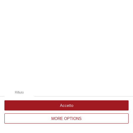
Edizioni provinciali
Catanzaro
Cosenza
Vibo Valentia
Reggio Calabria
Crotone
Rifiuto
Accetto
MORE OPTIONS
Corriere delle Calabria è una testata giornalistica di News&Com S.r.l
©2012-
-2026. Tutti i diritti riservati.