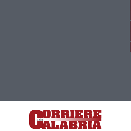
ica di News&Com S.r.l ©2012-
-2026. Tutti i diritti riservati.
ia, Lamezia Terme (CZ)
irettore responsabile Paola Militano |
Privacy