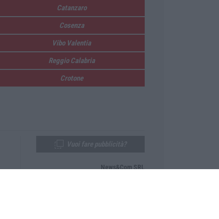
Catanzaro
Cosenza
Vibo Valentia
Reggio Calabria
Crotone
Vuoi fare pubblicità?
News&Com SRL
Telefono:
0968-53665
Email:
newsandcom@gmail.com