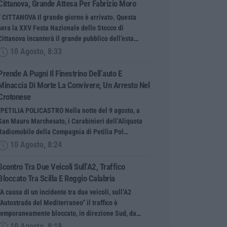
Cittanova, Grande Attesa Per Fabrizio Moro
” CITTANOVA Il grande giorno è arrivato. Questa
sera la XXV Festa Nazionale dello Stocco di
Cittanova incanterà il grande pubblico dell’esta…
10 Agosto, 8:33
Prende A Pugni Il Finestrino Dell’auto E
Minaccia Di Morte La Convivere, Un Arresto Nel
Crotonese
“PETILIA POLICASTRO Nella notte del 9 agosto, a
San Mauro Marchesato, i Carabinieri dell’Aliquota
Radiomobile della Compagnia di Petilia Pol…
10 Agosto, 8:24
Scontro Tra Due Veicoli Sull’A2, Traffico
Bloccato Tra Scilla E Reggio Calabria
“A causa di un incidente tra due veicoli, sull’A2
“Autostrada del Mediterraneo” il traffico è
temporaneamente bloccato, in direzione Sud, da…
10 Agosto, 8:18