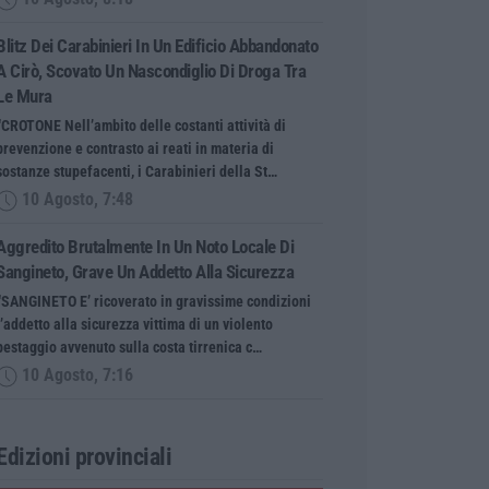
Blitz Dei Carabinieri In Un Edificio Abbandonato
A Cirò, Scovato Un Nascondiglio Di Droga Tra
Le Mura
“CROTONE Nell’ambito delle costanti attività di
prevenzione e contrasto ai reati in materia di
sostanze stupefacenti, i Carabinieri della St…
10 Agosto, 7:48
Aggredito Brutalmente In Un Noto Locale Di
Sangineto, Grave Un Addetto Alla Sicurezza
“SANGINETO E’ ricoverato in gravissime condizioni
l’addetto alla sicurezza vittima di un violento
pestaggio avvenuto sulla costa tirrenica c…
10 Agosto, 7:16
Edizioni provinciali