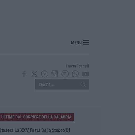
 due veicoli sull’A2, traffico bloccato tra Scilla e Reggio Calabria
MENU
I nostri canali
ULTIME DAL CORRIERE DELLA CALABRIA
Stasera La XXV Festa Dello Stocco Di