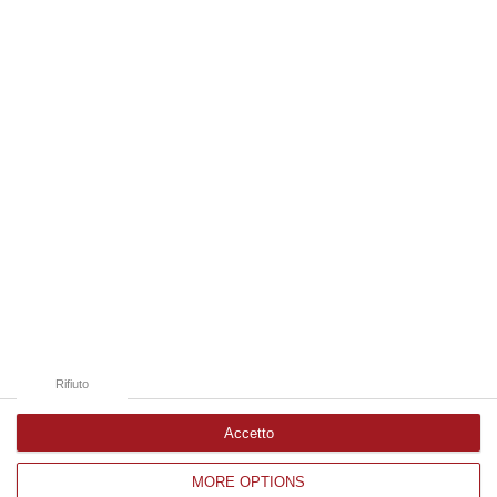
cel…
09 Agosto, 19:00
Edizioni provinciali
Catanzaro
Cosenza
Vibo Valentia
Reggio Calabria
Crotone
Rifiuto
Accetto
MORE OPTIONS