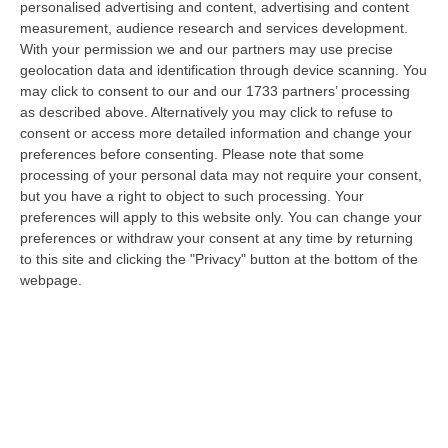
personalised advertising and content, advertising and content
“REGGIO CALABRIA Arriva puntuale all’area talk del Vinitaly and the city
measurement, audience research and services development.
a Reggio Calabria la ministra del lavoro Marina Elvira Calderone. «…
With your permission we and our partners may use precise
09 Agosto, 20:31
geolocation data and identification through device scanning. You
may click to consent to our and our 1733 partners’ processing
Lavori Al Calopinace, Pititto (Cgil): «Il Caldo Non Ha Colore
as described above. Alternatively you may click to refuse to
Politico, Le Regole Valgono Per Tutti Anche Per Il Sindaco»
consent or access more detailed information and change your
“REGGIO CALABRIA “In Calabria, di fronte alle temperature estreme e ai
preferences before consenting.
Please note that some
rischi connessi allo stress termico, è stata adottata – ricorda il Se…
processing of your personal data may not require your consent,
but you have a right to object to such processing. Your
09 Agosto, 20:12
preferences will apply to this website only. You can change your
preferences or withdraw your consent at any time by returning
Un’altra Settimana Di Caldo, Sarà Un Ferragosto A 40 Gradi
to this site and clicking the "Privacy" button at the bottom of the
“ROMA Breve tregua temporalesca, poi caldo intenso per la settimana di
webpage.
Ferragosto, quando si raggiungeranno i 38-39 gradi in diverse città…
09 Agosto, 19:25
Se Il Turismo Delle Radici È Anche Musica: L’11 A San Lucido La
Performance “La Leggenda Di Cilla E I Racconti Del Mare”
“SAN LUCIDO La performance de “La leggenda di Cilla e I racconti del
mare”, l’opera composta dal maestro Maurizio Dones incentrata sulla