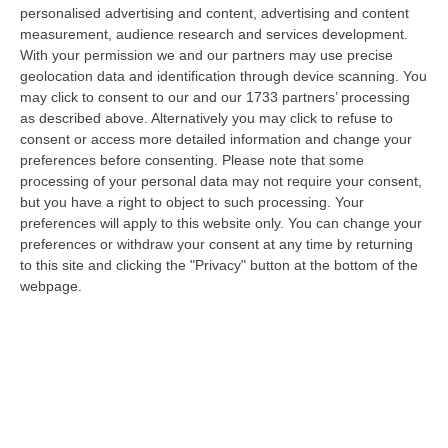
provincia di Cosenza, c’erano soltanto mezzi devastati e anni di lavoro
personalised advertising and content, advertising and content
co…
measurement, audience research and services development.
With your permission we and our partners may use precise
07 Agosto, 11:26
geolocation data and identification through device scanning. You
may click to consent to our and our 1733 partners’ processing
Cedir, Rende E San Giovanni In Fiore, Scirocco E La «struttura
as described above. Alternatively you may click to refuse to
Nostra» Degli Appalti Tra Sicilia E Calabria
consent or access more detailed information and change your
“LAMEZIA TERME Un centro operativo a Messina, ma uomini, mezzi e
preferences before consenting.
Please note that some
imprese da muovere anche sull’altra sponda dello Stretto. Dai lavori per
processing of your personal data may not require your consent,
l’…
but you have a right to object to such processing. Your
07 Agosto, 11:03
preferences will apply to this website only. You can change your
preferences or withdraw your consent at any time by returning
«Il Cavallo Sia Risorsa Agricola A Tutti Gli Effetti»
to this site and clicking the "Privacy" button at the bottom of the
webpage.
“ROMA Il cavallo deve essere riconosciuto pienamente come parte
integrante dell’agricoltura e non considerato un animale marginale
rispetto…
07 Agosto, 10:25
Fugge All’alt E Si Getta In Mare, Arrestato Dopo Un Inseguimento
Dai Carabinieri Saliti Su Una Barca Privata