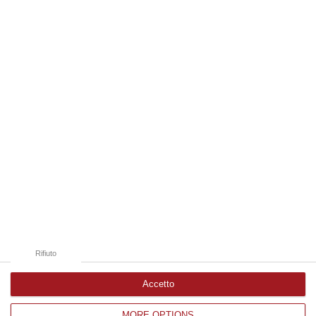
“COSENZA Ha tentato di sfuggire a un controllo dei carabinieri forzando
un posto di blocco, per poi abbandonare l’auto e gettarsi in mare. U…
07 Agosto, 10:17
Edizioni provinciali
Catanzaro
Cosenza
Vibo Valentia
Reggio Calabria
Crotone
Rifiuto
Accetto
MORE OPTIONS