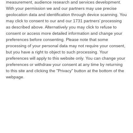
measurement, audience research and services development.
05 Agosto, 22:07
With your permission we and our partners may use precise
geolocation data and identification through device scanning. You
Ciclovia Dei Parchi Della Calabria: Al Via La Messa In Sicurezza
may click to consent to our and our 1731 partners’ processing
Del Tratto Fabrizia – Serra San Bruno
as described above. Alternatively you may click to refuse to
“SERRA SAN BRUNO Partono i lavori di riqualificazione e miglioramento
consent or access more detailed information and change your
della sicurezza lungo la Ciclovia dei Parchi della Calabria, concentra…
preferences before consenting.
Please note that some
05 Agosto, 21:56
processing of your personal data may not require your consent,
but you have a right to object to such processing. Your
Tari, Senese: «Rendere Efficiente Il Sistema Per Ridurre I Costi
preferences will apply to this website only. You can change your
Per I Cittadini E Aumentare I Salari»
preferences or withdraw your consent at any time by returning
to this site and clicking the "Privacy" button at the bottom of the
“CATANZARO A Lamezia Terme la Tari aumenta del 6,2% per le famiglie e
webpage.
del 17% per le imprese; a Crotone del 6,9%; a Catanzaro dell’1,63%. A…
05 Agosto, 21:23
Delmastro, No All’acquisizione Delle Chat. Bagarre Alla Camera
“ROMA L’Aula della Camera, a scrutinio segreto, ha confermato quanto
già votato dalla Giunta delle autorizzazioni, non consentendo alla magi…
05 Agosto, 21:07