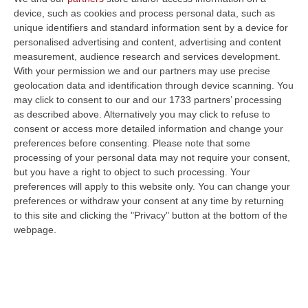
L’ALTRA POLITICA | Dorato, Rapani e
device, such as cookies and process personal data, such as
Saladino: confronto con vista sul Senato
unique identifiers and standard information sent by a device for
personalised advertising and content, advertising and content
Dibattito tra tre dei candidati al collegio
measurement, audience research and services development.
uninominale del Senato Cosenza-Crotone.
With your permission we and our partners may use precise
Scontro sui meriti dei governi Draghi e Conte
geolocation data and identification through device scanning. You
may click to consent to our and our 1733 partners’ processing
Pubblicato il: 31/08/22 – 15:39
as described above. Alternatively you may click to refuse to
consent or access more detailed information and change your
preferences before consenting.
Please note that some
processing of your personal data may not require your consent,
but you have a right to object to such processing. Your
preferences will apply to this website only. You can change your
preferences or withdraw your consent at any time by returning
to this site and clicking the "Privacy" button at the bottom of the
webpage.
M5S, malumori per la candidatura dell’ex