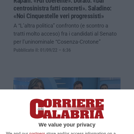
Rapani: «Fdi coerente». Dorato: «Dal
centrosinistra fatti concreti». Saladino:
«Noi Cinquestelle veri progressisti»
A “L’altra politica” confronto (e scontro a
tratti molto acceso) fra i candidati al Senato
per l’uninominale “Cosenza-Crotone”
Pubblicato il: 01/09/22 – 6:36
We value your privacy
We and our
partners
store and/or access information on a