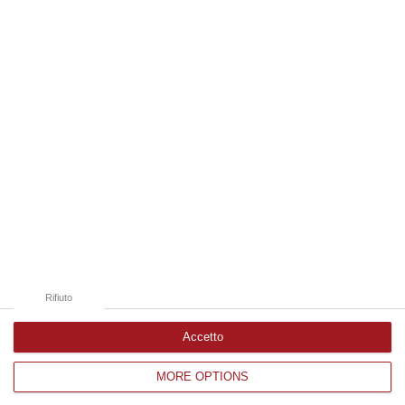
06 Agosto, 19:10
Edizioni provinciali
Catanzaro
Cosenza
Vibo Valentia
Reggio Calabria
Crotone
Rifiuto
Accetto
MORE OPTIONS
Corriere delle Calabria è una testata giornalistica di News&Com S.r.l