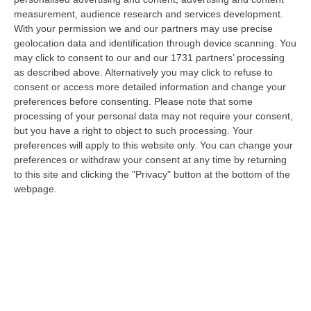
dur…
measurement, audience research and services development.
06 Agosto, 20:48
With your permission we and our partners may use precise
geolocation data and identification through device scanning. You
Dai Piani Per Il Rischio Sismico Al Welfare, I Provvedimenti
may click to consent to our and our 1731 partners’ processing
Approvati Dalla Giunta Regionale
as described above. Alternatively you may click to refuse to
“CATANZARO La Giunta della Regione Calabria, nella seduta odierna, su
consent or access more detailed information and change your
proposta del presidente Roberto Occhiuto, ha approvato il nuovo Protoc…
preferences before consenting.
Please note that some
processing of your personal data may not require your consent,
06 Agosto, 20:03
but you have a right to object to such processing. Your
preferences will apply to this website only. You can change your
Reggio Calabria, Bernini In Visita Alla Mediterranea: «Qui La
preferences or withdraw your consent at any time by returning
Facoltà Di Medicina? Valuteremo La Domanda»
to this site and clicking the "Privacy" button at the bottom of the
“REGGIO CALABRIA La ministra dell’Università e della ricerca Anna Maria
webpage.
Bernini ha visitato oggi la Mediterranea di Reggio Calabria, accompa…
06 Agosto, 19:49
L’estate Di Sangue Sulle Strade Vibonesi, Le Vite Spezzate Di
Carmelo E Andrea E Una Provincia Sotto Shock
“VIBO VALENTIA Carmelo aveva 27 anni, Andrea solo 23. Due giovani vite
spezzate, famiglie e comunità sconvolte in una drammatica scia di san…