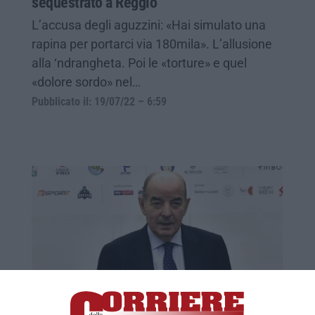
sequestrato a Reggio
L’accusa degli aguzzini: «Hai simulato una
rapina per portarci via 180mila». L’allusione
alla ‘ndrangheta. Poi le «torture» e quel
«dolore sordo» nel…
Pubblicato il: 19/07/22 – 6:59
È morto Mario Corso, allenò il Catanzaro