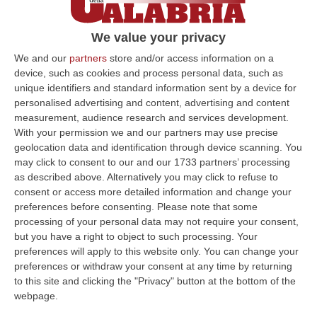
in B
Si è spento in ospedale il fenomenale
We value your privacy
mancino entrato nella storia del calcio con la
We and our
partners
store and/or access information on a
Grande Inter grazie alle punizioni “a foglia
device, such as cookies and process personal data, such as
unique identifiers and standard information sent by a device for
morta”. Allenò i gi…
personalised advertising and content, advertising and content
Pubblicato il: 20/06/20 – 11:07
measurement, audience research and services development.
With your permission we and our partners may use precise
geolocation data and identification through device scanning. You
may click to consent to our and our 1733 partners’ processing
ULTIME DAL CORRIERE DELLA CALABRIA
as described above. Alternatively you may click to refuse to
consent or access more detailed information and change your
La Notte Del Mare Stasera Su Rai 2, La Calabria E Il Mediterraneo
preferences before consenting.
Please note that some
Protagonisti Dal Castello Murat Di Pizzo
processing of your personal data may not require your consent,
“PIZZO Il blu della Calabria, le sue coste, il Mediterraneo e soprattutto le
but you have a right to object to such processing. Your
tante voci che ogni giorno raccontano, studiano, proteggono e v…
preferences will apply to this website only. You can change your
preferences or withdraw your consent at any time by returning
09 Agosto, 12:52
to this site and clicking the "Privacy" button at the bottom of the
webpage.
Evade Dai Domiciliari, Boss Ergastolano Torna In Carcere