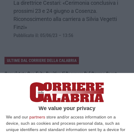
La direttrice Cestari: «Cerimonia conclusiva i
prossimi 23 e 24 giugno a Cosenza.
Riconoscimento alla carriera a Silvia Vegetti
Finzi»
Pubblicato il: 05/06/23 – 13:56
ULTIME DAL CORRIERE DELLA CALABRIA
Completato Con Esito Positivo Il Recupero Del Gruppo Scout
Disperso Nell’Aspromonte
“REGGIO CALABRIA Si è conclusa con esito positivo una complessa
operazione di soccorso nel Parco Nazionale dell’Aspromonte, nel
territorio c…
We value your privacy
07 Agosto, 9:02
We and our
partners
store and/or access information on a
Blitz Nel Cosentino, Scoperta Coltivazione Di Marijuana.
device, such as cookies and process personal data, such as
Sequestrate 200 Piante – VIDEO
unique identifiers and standard information sent by a device for