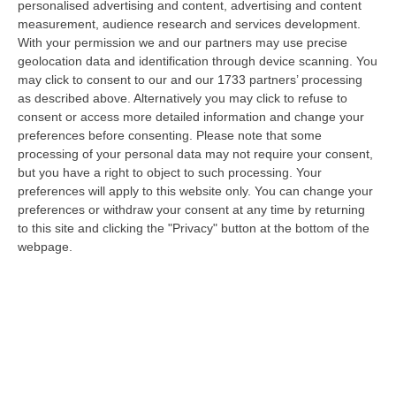
personalised advertising and content, advertising and content
“COSENZA I Finanzieri del Comando Provinciale Cosenza, nell’ambito di
measurement, audience research and services development.
specifica attività di controllo del territorio finalizzata alla preven…
With your permission we and our partners may use precise
07 Agosto, 8:51
geolocation data and identification through device scanning. You
may click to consent to our and our 1733 partners’ processing
Entra Nel Terreno E Ruba Dodici Galline Nel Crotonese, Denunciato
as described above. Alternatively you may click to refuse to
Per Furto
consent or access more detailed information and change your
“PETILIA POLICASTRO Nell’ambito dell’intensificazione dei servizi di
preferences before consenting.
Please note that some
controllo del territorio disposti dalla Compagnia Carabinieri di Petili…
processing of your personal data may not require your consent,
but you have a right to object to such processing. Your
07 Agosto, 8:27
preferences will apply to this website only. You can change your
preferences or withdraw your consent at any time by returning
Etna, Fontana Di Lava: Voli Dirottati
to this site and clicking the "Privacy" button at the bottom of the
“CATANIA Nuova fase parossistica sull’Etna con fontana di lava presente
webpage.
al cratere Voragine e una nube eruttiva che si disperde in direzione…
07 Agosto, 8:07
La Spesa Per I Farmaci Sfiora I 40 Miliardi: Aumento Del 6% Nel
2025
“ROMA Cresce la spesa farmaceutica in Italia, raggiungendo i 39,3
miliardi di euro complessivi nel 2025, con un aumento del 6% rispetto
all’…