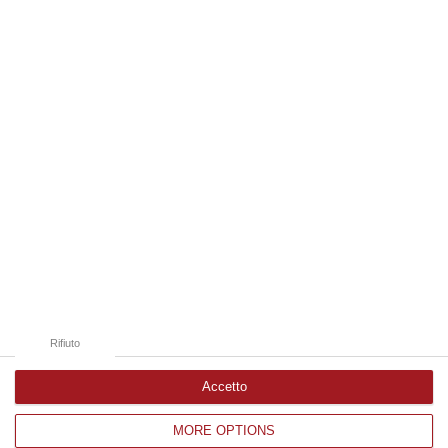
07 Agosto, 8:01
Edizioni provinciali
Catanzaro
Cosenza
Vibo Valentia
Reggio Calabria
Crotone
Rifiuto
Accetto
MORE OPTIONS