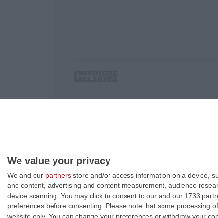
Corriere delle Calabria è una testata giornalist
P.IVA. 03199620794, Via del mare 6/G, S.Eufem
Iscrizione tribunale di Lamezia Terme 5/2011 - D
Effettua una ricerca sul Corriere delle Calabria
We value your privacy
We and our
partners
store and/or access information on a device, su
and content, advertising and content measurement, audience resea
device scanning. You may click to consent to our and our 1733 partn
preferences before consenting.
Please note that some processing of 
website only. You can change your preferences or withdraw your conse