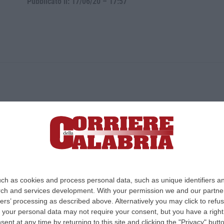
Pubblicato il: 17/06/20 – 17:57
ica di News&Com S.r.l ©2012-
-2026. Tutti i diritti riservati.
ia, Lamezia Terme (CZ)
irettore responsabile Paola Militano |
Privacy
ch as cookies and process personal data, such as unique identifiers an
rch and services development.
With your permission we and our partner
Design:
cfweb
ers’ processing as described above. Alternatively you may click to ref
your personal data may not require your consent, but you have a right t
nt at any time by returning to this site and clicking the "Privacy" but