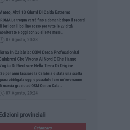
Meteo, Altri 10 Giorni Di Caldo Estremo
“ROMA La tregua varrà fino a domani: dopo il record
di ieri con il bollino rosso per tutte le 27 città
monitorate e oggi con 26 allerte mass…
07 Agosto, 20:33
Torna In Calabria: OSM Cerca Professionisti
Calabresi Che Vivono Al Nord E Che Hanno
Voglia Di Rientrare Nella Terra Di Origine
“Se per anni lasciare la Calabria è stata una scelta
quasi obbligata oggi è possibile fare un’inversione
di marcia grazie ad OSM Centro Cala…
07 Agosto, 20:24
Edizioni provinciali
Catanzaro