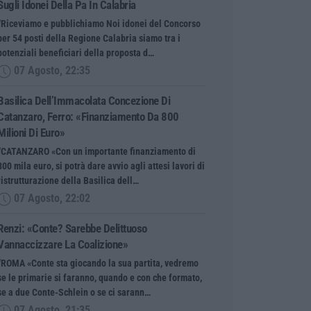
Sugli Idonei Della Pa In Calabria
“Riceviamo e pubblichiamo Noi idonei del Concorso
per 54 posti della Regione Calabria siamo tra i
potenziali beneficiari della proposta d…
07 Agosto, 22:35
Basilica Dell’Immacolata Concezione Di
Catanzaro, Ferro: «finanziamento Da 800
Milioni Di Euro»
“CATANZARO «Con un importante finanziamento di
800 mila euro, si potrà dare avvio agli attesi lavori di
ristrutturazione della Basilica dell…
07 Agosto, 22:02
Renzi: «Conte? Sarebbe Delittuoso
Vannaccizzare La Coalizione»
“ROMA «Conte sta giocando la sua partita, vedremo
se le primarie si faranno, quando e con che formato,
se a due Conte-Schlein o se ci sarann…
07 Agosto, 21:35