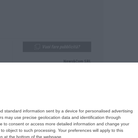
Vuoi fare pubblicità?
News&Com SRL
Telefono:
0968-53665
Email:
newsandcom@gmail.com
d standard information sent by a device for personalised advertising
s may use precise geolocation data and identification through
use to consent or access more detailed information and change your
o object to such processing. Your preferences will apply to this
ton at the bottom of the webpage.