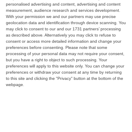
“ROMA Aumentano i posti disponibili per l’immatricolazione ai corsi di
personalised advertising and content, advertising and content
laurea magistrale in Medicina e Chirurgia, Odontoiatria e Protesi den…
measurement, audience research and services development.
With your permission we and our partners may use precise
06 Agosto, 20:49
geolocation data and identification through device scanning. You
may click to consent to our and our 1731 partners’ processing
La Rivista “America Journals” Celebra Lo Stilista Anton Giulio
as described above. Alternatively you may click to refuse to
Grande
consent or access more detailed information and change your
“«Rinomato per la sua impeccabile maestria artigianale e la sua
preferences before consenting.
Please note that some
creatività visionaria, ha trasformato la moda italiana in un’espressione
processing of your personal data may not require your consent,
dur…
but you have a right to object to such processing. Your
06 Agosto, 20:48
preferences will apply to this website only. You can change your
preferences or withdraw your consent at any time by returning
Dai Piani Per Il Rischio Sismico Al Welfare, I Provvedimenti
to this site and clicking the "Privacy" button at the bottom of the
Approvati Dalla Giunta Regionale
webpage.
“CATANZARO La Giunta della Regione Calabria, nella seduta odierna, su
proposta del presidente Roberto Occhiuto, ha approvato il nuovo Protoc…
06 Agosto, 20:03
Reggio Calabria, Bernini In Visita Alla Mediterranea: «Qui La
Facoltà Di Medicina? Valuteremo La Domanda»