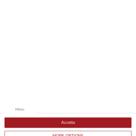
“REGGIO CALABRIA La ministra dell’Università e della ricerca Anna Maria
Bernini ha visitato oggi la Mediterranea di Reggio Calabria, accompa…
06 Agosto, 19:49
Edizioni provinciali
Catanzaro
Cosenza
Vibo Valentia
Reggio Calabria
Crotone
Rifiuto
Accetto
MORE OPTIONS