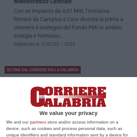
Mediocredito Centrale
Con un impianto da 4,61 MW, l’iniziativa
firmata da Camplus e Ceur diventa la prima a
ottenere il sostegno del Fondo PMI in ambito
energia e formazio…
Pubblicato il: 21/07/25 – 12:53
ULTIME DAL CORRIERE DELLA CALABRIA
Sistema Bibliotecario Vibonese, La Dura Replica Di Soriano E
Romeo: «Il Fallimento È Di Chi Ha Staccato La Spina»
“VIBO VALENTIA «In queste ore si stanno susseguendo dichiarazioni e
prese di posizione sul futuro del Sistema Bibliotecario Vibonese.
Compre…
We value your privacy
06 Agosto, 22:18
We and our
partners
store and/or access information on a
device, such as cookies and process personal data, such as
Laurea In Medicina, Arriva Il Decreto: Aumentano I Posti
unique identifiers and standard information sent by a device for