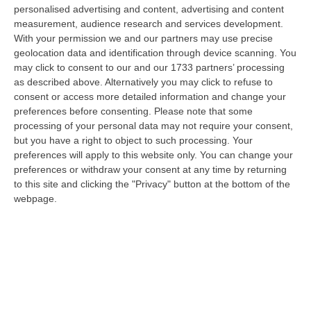
comparto olivicolo italiano vive una delle crisi più gravi della sua sto…
personalised advertising and content, advertising and content
measurement, audience research and services development.
07 Agosto, 11:43
With your permission we and our partners may use precise
geolocation data and identification through device scanning. You
Schiavonea, Distrutti I Mezzi Del Cantiere Dell’azienda Del
may click to consent to our and our 1733 partners’ processing
Presidente Di Ance Calabria Rugna – FOTO
as described above. Alternatively you may click to refuse to
“CATANZARO All’alba, nel cantiere del lungomare di Schiavonea, in
consent or access more detailed information and change your
provincia di Cosenza, c’erano soltanto mezzi devastati e anni di lavoro
preferences before consenting.
Please note that some
co…
processing of your personal data may not require your consent,
07 Agosto, 11:26
but you have a right to object to such processing. Your
preferences will apply to this website only. You can change your
Cedir, Rende E San Giovanni In Fiore, Scirocco E La «struttura
preferences or withdraw your consent at any time by returning
Nostra» Degli Appalti Tra Sicilia E Calabria
to this site and clicking the "Privacy" button at the bottom of the
webpage.
“LAMEZIA TERME Un centro operativo a Messina, ma uomini, mezzi e
imprese da muovere anche sull’altra sponda dello Stretto. Dai lavori per
l’…
07 Agosto, 11:03
«Il Cavallo Sia Risorsa Agricola A Tutti Gli Effetti»
“ROMA Il cavallo deve essere riconosciuto pienamente come parte