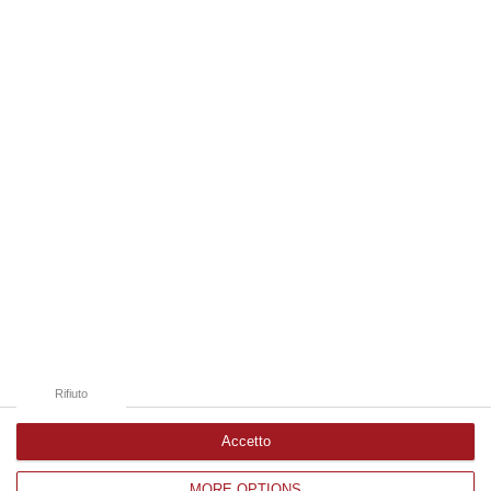
integrante dell’agricoltura e non considerato un animale marginale
rispetto…
07 Agosto, 10:25
Edizioni provinciali
Catanzaro
Cosenza
Vibo Valentia
Reggio Calabria
Crotone
Rifiuto
Accetto
MORE OPTIONS