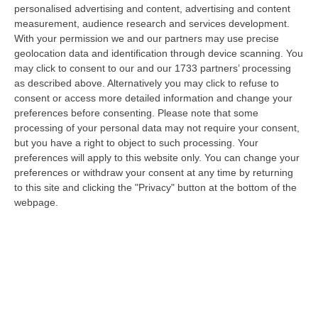
integrante dell’agricoltura e non considerato un animale marginale
personalised advertising and content, advertising and content
rispetto…
measurement, audience research and services development.
07 Agosto, 10:25
With your permission we and our partners may use precise
geolocation data and identification through device scanning. You
Fugge All’alt E Si Getta In Mare, Arrestato Dopo Un Inseguimento
may click to consent to our and our 1733 partners’ processing
as described above. Alternatively you may click to refuse to
Dai Carabinieri Saliti Su Una Barca Privata
consent or access more detailed information and change your
“COSENZA Ha tentato di sfuggire a un controllo dei carabinieri forzando
preferences before consenting.
Please note that some
un posto di blocco, per poi abbandonare l’auto e gettarsi in mare. U…
processing of your personal data may not require your consent,
07 Agosto, 10:17
but you have a right to object to such processing. Your
preferences will apply to this website only. You can change your
Il 15 Agosto Sciopero Del Commercio E Della Distribuzione
preferences or withdraw your consent at any time by returning
Organizzata In Calabria
to this site and clicking the "Privacy" button at the bottom of the
webpage.
“CATANZARO Filcams Cgil, Fisascat Cisl e Uiltucs
Uil Calabria proclamano lo sciopero per l’intero turno di lavoro del 15
agosto 2026. La dec…
07 Agosto, 10:06
Estate, Secondo Weekend Da Bollino “nero” – VIDEO
“ROMA Entra nel vivo l’esodo estivo con la settimana che porta al
Ferragosto, segnata dalla chiusura della gran parte delle attività