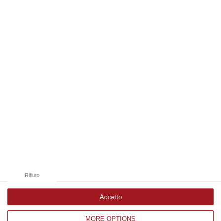
economi…
07 Agosto, 9:55
Edizioni provinciali
Catanzaro
Cosenza
Vibo Valentia
Reggio Calabria
Crotone
Rifiuto
Accetto
MORE OPTIONS