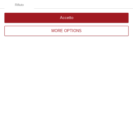
08 Agosto, 7:45
Rifiuto
Accetto
Edizioni provinciali
MORE OPTIONS
Catanzaro
Cosenza
Vibo Valentia
Reggio Calabria
Crotone
Corriere delle Calabria è una testata giornalistica di News&Com S.r.l