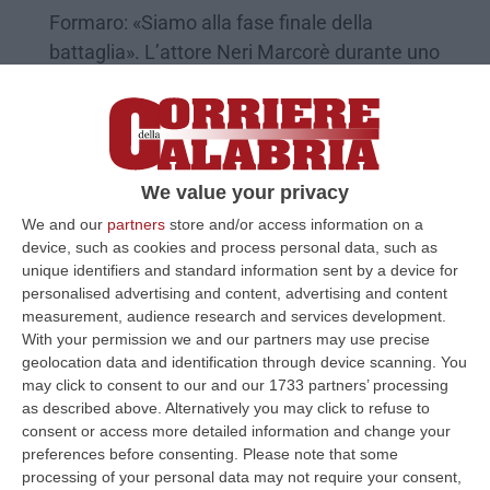
Formaro: «Siamo alla fase finale della
battaglia». L’attore Neri Marcorè durante uno
spettacolo cita Gino Strada sulla riapertura
del Cosentino
Pubblicato il: 27/04/22 – 11:44
We value your privacy
We and our
partners
store and/or access information on a
device, such as cookies and process personal data, such as
unique identifiers and standard information sent by a device for
personalised advertising and content, advertising and content
measurement, audience research and services development.
With your permission we and our partners may use precise
geolocation data and identification through device scanning. You
may click to consent to our and our 1733 partners’ processing
as described above. Alternatively you may click to refuse to
consent or access more detailed information and change your
preferences before consenting.
Please note that some
Il “caso” Cariati su L’altro Corriere Tv: caos
processing of your personal data may not require your consent,