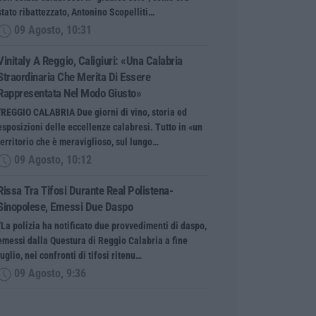
stato ribattezzato, Antonino Scopelliti…
09 Agosto, 10:31
Vinitaly A Reggio, Caligiuri: «Una Calabria
Straordinaria Che Merita Di Essere
Rappresentata Nel Modo Giusto»
“REGGIO CALABRIA Due giorni di vino, storia ed
esposizioni delle eccellenze calabresi. Tutto in «un
territorio che è meraviglioso, sul lungo…
09 Agosto, 10:12
Rissa Tra Tifosi Durante Real Polistena-
Sinopolese, Emessi Due Daspo
“La polizia ha notificato due provvedimenti di daspo,
emessi dalla Questura di Reggio Calabria a fine
luglio, nei confronti di tifosi ritenu…
09 Agosto, 9:36