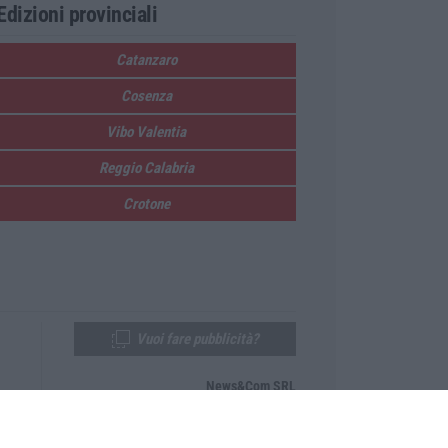
Edizioni provinciali
Catanzaro
Cosenza
Vibo Valentia
Reggio Calabria
Crotone
Vuoi fare pubblicità?
News&Com SRL
Telefono:
0968-53665