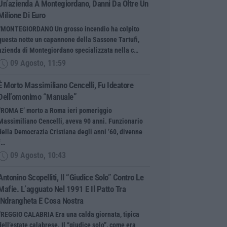
Un’azienda A Montegiordano, Danni Da Oltre Un
Milione Di Euro
“MONTEGIORDANO Un grosso incendio ha colpito
questa notte un capannone della Sassone Tartufi,
azienda di Montegiordano specializzata nella c…
09 Agosto, 11:59
È Morto Massimiliano Cencelli, Fu Ideatore
Dell’omonimo “manuale”
“ROMA E’ morto a Roma ieri pomeriggio
Massimiliano Cencelli, aveva 90 anni. Funzionario
della Democrazia Cristiana degli anni ’60, divenne
f…
09 Agosto, 10:43
Antonino Scopelliti, Il “giudice Solo” Contro Le
Mafie. L’agguato Nel 1991 E Il Patto Tra
‘ndrangheta E Cosa Nostra
“REGGIO CALABRIA Era una calda giornata, tipica
dell’estate calabrese. Il “giudice solo”, come era