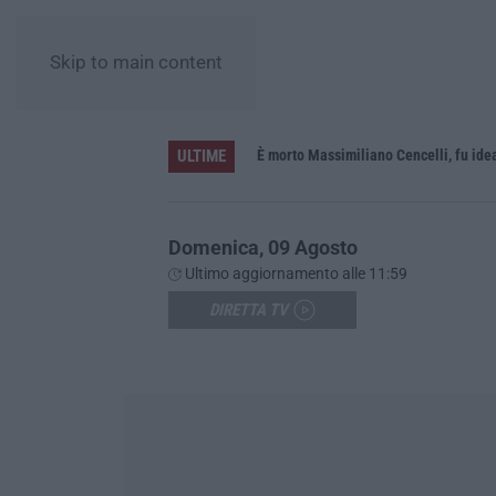
Skip to main content
ULTIME
In fiamme nella notte il capannone di un’azienda a Montegiordano, danni da oltre un milione di euro
È morto Massimiliano Cencelli, fu id
Domenica, 09 Agosto
Ultimo aggiornamento alle 11:59
DIRETTA TV