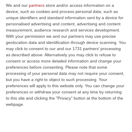
We and our
partners
store and/or access information on a
ULTIME DAL CORRIERE DELLA CALABRIA
device, such as cookies and process personal data, such as
unique identifiers and standard information sent by a device for
Laurea In Medicina, Arriva Il Decreto: Aumentano I Posti
personalised advertising and content, advertising and content
“ROMA Aumentano i posti disponibili per l’immatricolazione ai corsi di
measurement, audience research and services development.
laurea magistrale in Medicina e Chirurgia, Odontoiatria e Protesi den…
With your permission we and our partners may use precise
06 Agosto, 20:49
geolocation data and identification through device scanning. You
may click to consent to our and our 1731 partners’ processing
La Rivista “America Journals” Celebra Lo Stilista Anton Giulio
as described above. Alternatively you may click to refuse to
Grande
consent or access more detailed information and change your
preferences before consenting.
Please note that some
“«Rinomato per la sua impeccabile maestria artigianale e la sua
processing of your personal data may not require your consent,
creatività visionaria, ha trasformato la moda italiana in un’espressione
but you have a right to object to such processing. Your
dur…
preferences will apply to this website only. You can change your
06 Agosto, 20:48
preferences or withdraw your consent at any time by returning
to this site and clicking the "Privacy" button at the bottom of the
Dai Piani Per Il Rischio Sismico Al Welfare, I Provvedimenti
webpage.
Approvati Dalla Giunta Regionale
“CATANZARO La Giunta della Regione Calabria, nella seduta odierna, su
proposta del presidente Roberto Occhiuto, ha approvato il nuovo Protoc…
06 Agosto, 20:03