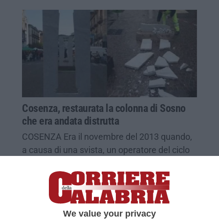
Cosenza, restaurata la colonna di Sosno
che era andata distrutta
COSENZA Era il novembre del 2013 quando,
a causa di una svista, un operatore del ciclo
dei rifiuti non volendo investì con il
furgoncino su cui stava…
Pubblicato il: 07/05/15 – 14:07
We value your privacy