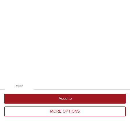
Edizioni provinciali
Catanzaro
Cosenza
Vibo Valentia
Reggio Calabria
Crotone
Rifiuto
Accetto
MORE OPTIONS
Corriere delle Calabria è una testata giornalistica di News&Com S.r.l
©2012-
-2026. Tutti i diritti riservati.
P.IVA. 03199620794, Via del mare 6/G, S.Eufemia, Lamezia Terme