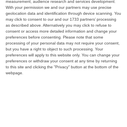
measurement, audience research and services development.
Torna In Calabria: OSM Cerca Professionisti Calabresi Che Vivono
With your permission we and our partners may use precise
geolocation data and identification through device scanning. You
Al Nord E Che Hanno Voglia Di Rientrare Nella Terra Di Origine
may click to consent to our and our 1733 partners’ processing
“Se per anni lasciare la Calabria è stata una scelta quasi obbligata oggi è
as described above. Alternatively you may click to refuse to
possibile fare un’inversione di marcia grazie ad OSM Centro Cala…
consent or access more detailed information and change your
07 Agosto, 20:24
preferences before consenting.
Please note that some
processing of your personal data may not require your consent,
Tragedia A Calanna, 40enne Elettricista Muore Folgorato
but you have a right to object to such processing. Your
“CALANNA Fabio Calabrò, 40enne elettricista è rimasto folgorato sul
preferences will apply to this website only. You can change your
lavoro mentre montava delle luminarie nel comune di Calanna.
preferences or withdraw your consent at any time by returning
Originario…
to this site and clicking the "Privacy" button at the bottom of the
webpage.
07 Agosto, 20:17
San Ferdinando, Giallo Sul Ritrovamento Del Corpo Senza Vita Di
Un Neonato
“SAN FERDINANDO La notizia ha gettato nello sconforto la comunità di
San Ferdinando, in provincia di Reggio Calabria. Il ritrovamento del co…
07 Agosto, 19:59