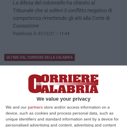
La difesa del colonnello ha chiesto al
Tribunale che si sollevi il conflitto negativo di
competenza rimettendo gli atti alla Corte di
Cassazione
Pubblicato il: 07/12/21 – 11:44
ULTIME DAL CORRIERE DELLA CALABRIA
Platania, Impianto Sul Torrente Piazza: Il Consiglio Di Stato Dà
Ragione Alla Società Idroelettrica Del Corace
“CATANZARO La Sezione Quarta del Consiglio di Stato ha accolto
l’appello proposto dalla società Idroelettrica del Corace – rappresentata
dal…
We value your privacy
06 Agosto, 9:20
We and our
partners
store and/or access information on a
device, such as cookies and process personal data, such as
Basta Il Pensiero: Salvini Inventa Le Leggi E Il Sud Ubbidisce
unique identifiers and standard information sent by a device for
“Ieri era una splendida mattinata di sole e il Ministro delle Infrastrutture
personalised advertising and content, advertising and content