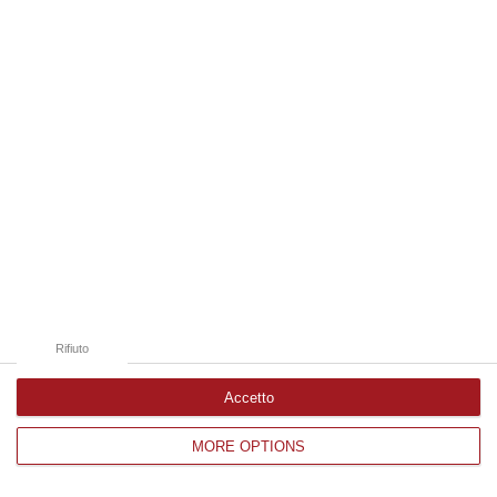
Edizioni provinciali
Catanzaro
Cosenza
Vibo Valentia
Reggio Calabria
Crotone
Rifiuto
Accetto
MORE OPTIONS
Corriere delle Calabria è una testata giornalistica di News&Com S.r.l
©2012-
-2026. Tutti i diritti riservati.