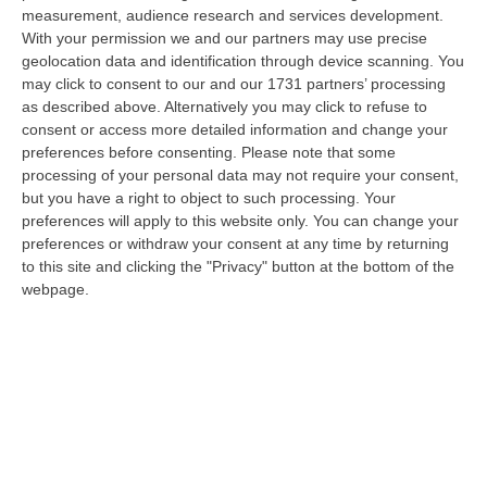
e dei Trasporti, Matteo Salvini, ha appena sventato l’ennesimo…
measurement, audience research and services development.
06 Agosto, 9:12
With your permission we and our partners may use precise
geolocation data and identification through device scanning. You
171 Nuovi Poliziotti In Calabria: Ecco Come Saranno Distribuiti
may click to consent to our and our 1731 partners’ processing
Nelle Cinque Province
as described above. Alternatively you may click to refuse to
consent or access more detailed information and change your
“«Sono 171 le nuove unità di personale della Polizia di Stato destinate
preferences before consenting.
Please note that some
alla Calabria nell’ambito del piano assegnazioni del Dipartimento de…
processing of your personal data may not require your consent,
06 Agosto, 8:56
but you have a right to object to such processing. Your
preferences will apply to this website only. You can change your
Svolta Nell’Afam: I Diplomi Diventano Lauree E Lauree Magistrali
preferences or withdraw your consent at any time by returning
“ROMA Da ora in poi i diplomi accademici di primo livello rilasciati dalle
to this site and clicking the "Privacy" button at the bottom of the
istituzioni dell’Alta Formazione Artistica, Musicale e Coreutica…
webpage.
06 Agosto, 8:09
Depuratori E Illeciti Ambientali: Contestato Danno Erariale Da
600mila Euro Nel Catanzarese – VIDEO
“CATANZARO La Procura regionale della Corte dei Conti della Calabria
ha notificato a nove tra persone giuridiche e fisiche (tra cui tre funz…
06 Agosto, 7:57